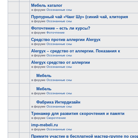
Мебель каталог
в форуме
Осознанные сны
Пурпурный чай «Чанг Шу» (синий чай, клитория
в форуме
Осознанные сны
Фоточтение – есть ли курсы?
в форуме
Фоточтение
Cредство против аллергии Alergyx
в форуме
Осознанные сны
Alergyx – средство от аллергии. Показания к
в форуме
Осознанные сны
Alergyx средство от аллергии
в форуме
Осознанные сны
Мебель
в форуме
Осознанные сны
Мебель
в форуме
Осознанные сны
Фабрика Интердизайн
в форуме
Осознанные сны
Тренажер для развития скорочтения и памяти
в форуме
Скорочтение
imp-mebeli.ru
в форуме
Осознанные сны
Примите участие в бесплатной мастер-группе по ск