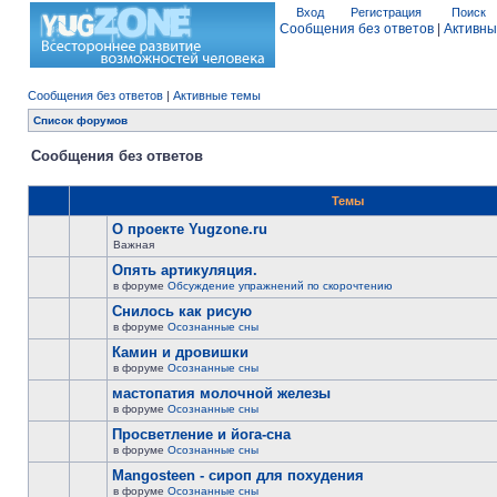
Вход
Регистрация
Поиск
Сообщения без ответов
|
Активны
Сообщения без ответов
|
Активные темы
Список форумов
Сообщения без ответов
Темы
О проекте Yugzone.ru
Важная
Опять артикуляция.
в форуме
Обсуждение упражнений по скорочтению
Снилось как рисую
в форуме
Осознанные сны
Камин и дровишки
в форуме
Осознанные сны
мастопатия молочной железы
в форуме
Осознанные сны
Просветление и йога-сна
в форуме
Осознанные сны
Mangosteen - сироп для похудения
в форуме
Осознанные сны