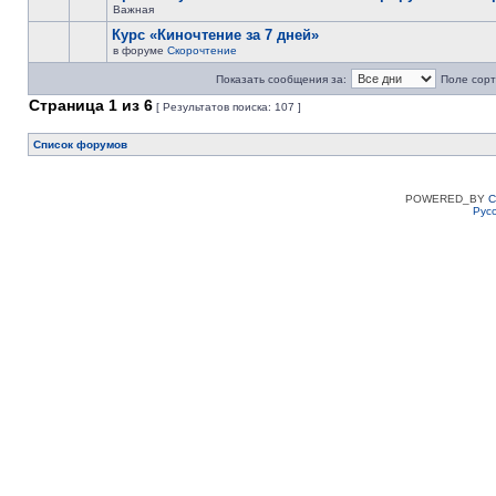
Важная
Курс «Киночтение за 7 дней»
в форуме
Скорочтение
Показать сообщения за:
Поле сорт
Страница
1
из
6
[ Результатов поиска: 107 ]
Список форумов
POWERED_BY
C
Рус