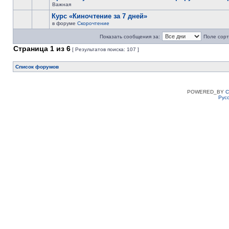
Важная
Курс «Киночтение за 7 дней»
в форуме
Скорочтение
Показать сообщения за:
Поле сорт
Страница
1
из
6
[ Результатов поиска: 107 ]
Список форумов
POWERED_BY
C
Рус