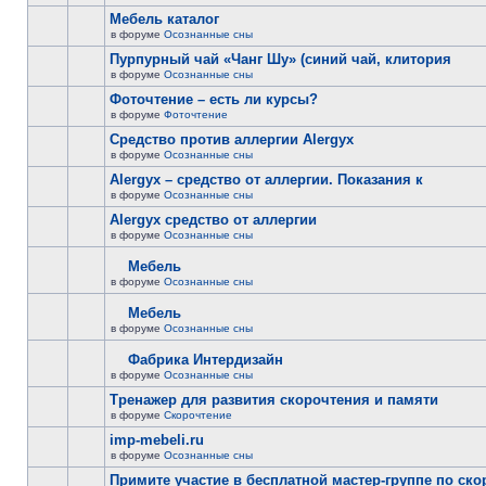
Мебель каталог
в форуме
Осознанные сны
Пурпурный чай «Чанг Шу» (синий чай, клитория
в форуме
Осознанные сны
Фоточтение – есть ли курсы?
в форуме
Фоточтение
Cредство против аллергии Alergyx
в форуме
Осознанные сны
Alergyx – средство от аллергии. Показания к
в форуме
Осознанные сны
Alergyx средство от аллергии
в форуме
Осознанные сны
Мебель
в форуме
Осознанные сны
Мебель
в форуме
Осознанные сны
Фабрика Интердизайн
в форуме
Осознанные сны
Тренажер для развития скорочтения и памяти
в форуме
Скорочтение
imp-mebeli.ru
в форуме
Осознанные сны
Примите участие в бесплатной мастер-группе по ск