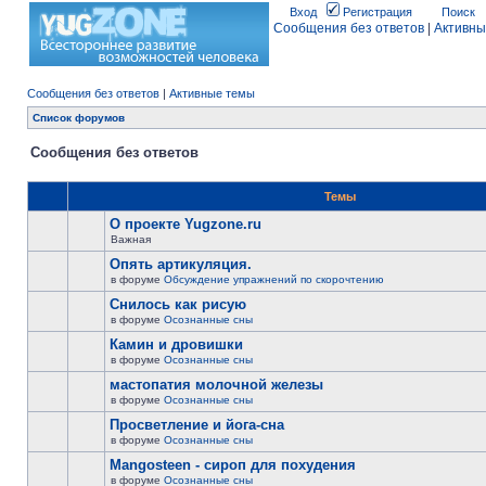
Вход
Регистрация
Поиск
Сообщения без ответов
|
Активны
Сообщения без ответов
|
Активные темы
Список форумов
Сообщения без ответов
Темы
О проекте Yugzone.ru
Важная
Опять артикуляция.
в форуме
Обсуждение упражнений по скорочтению
Снилось как рисую
в форуме
Осознанные сны
Камин и дровишки
в форуме
Осознанные сны
мастопатия молочной железы
в форуме
Осознанные сны
Просветление и йога-сна
в форуме
Осознанные сны
Mangosteen - сироп для похудения
в форуме
Осознанные сны