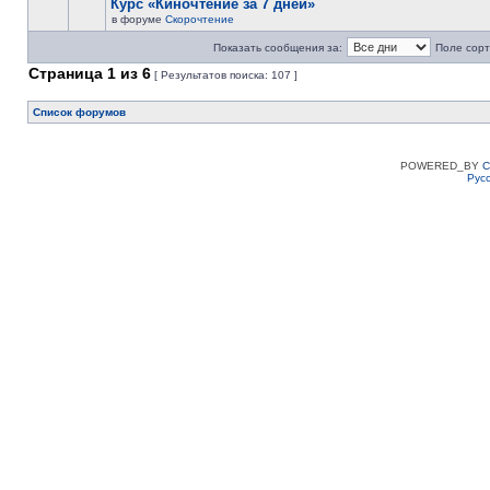
Курс «Киночтение за 7 дней»
в форуме
Скорочтение
Показать сообщения за:
Поле сорт
Страница
1
из
6
[ Результатов поиска: 107 ]
Список форумов
POWERED_BY
C
Рус