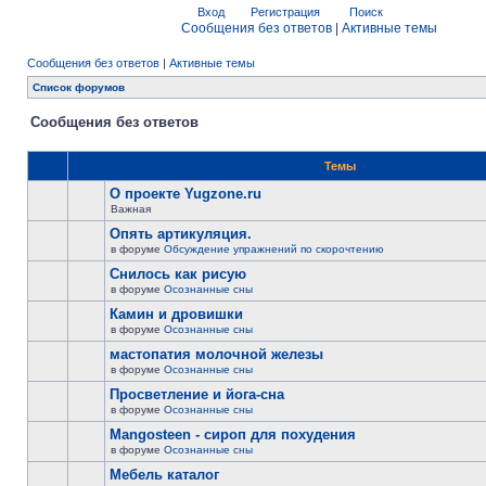
Вход
Регистрация
Поиск
Сообщения без ответов
|
Активные темы
Сообщения без ответов
|
Активные темы
Список форумов
Сообщения без ответов
Темы
О проекте Yugzone.ru
Важная
Опять артикуляция.
в форуме
Обсуждение упражнений по скорочтению
Снилось как рисую
в форуме
Осознанные сны
Камин и дровишки
в форуме
Осознанные сны
мастопатия молочной железы
в форуме
Осознанные сны
Просветление и йога-сна
в форуме
Осознанные сны
Mangosteen - сироп для похудения
в форуме
Осознанные сны
Мебель каталог