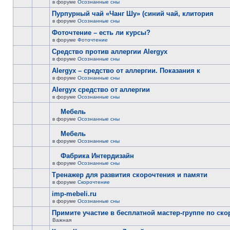
в форуме
Осознанные сны
Пурпурный чай «Чанг Шу» (синий чай, клитория
в форуме
Осознанные сны
Фоточтение – есть ли курсы?
в форуме
Фоточтение
Cредство против аллергии Alergyx
в форуме
Осознанные сны
Alergyx – средство от аллергии. Показания к
в форуме
Осознанные сны
Alergyx средство от аллергии
в форуме
Осознанные сны
Мебель
в форуме
Осознанные сны
Мебель
в форуме
Осознанные сны
Фабрика Интердизайн
в форуме
Осознанные сны
Тренажер для развития скорочтения и памяти
в форуме
Скорочтение
imp-mebeli.ru
в форуме
Осознанные сны
Примите участие в бесплатной мастер-группе по ск
Важная