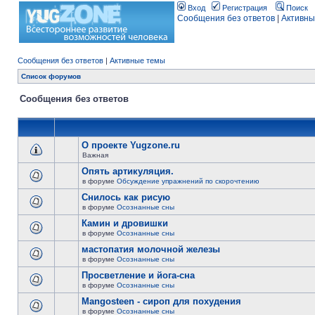
Вход
Регистрация
Поиск
Сообщения без ответов
|
Активны
Сообщения без ответов
|
Активные темы
Список форумов
Сообщения без ответов
О проекте Yugzone.ru
Важная
Опять артикуляция.
в форуме
Обсуждение упражнений по скорочтению
Снилось как рисую
в форуме
Осознанные сны
Камин и дровишки
в форуме
Осознанные сны
мастопатия молочной железы
в форуме
Осознанные сны
Просветление и йога-сна
в форуме
Осознанные сны
Mangosteen - сироп для похудения
в форуме
Осознанные сны