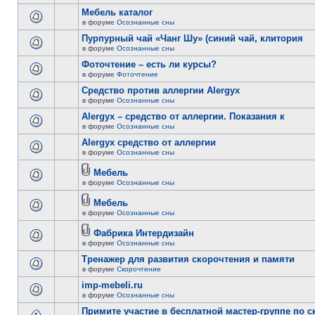
Мебель каталог
в форуме
Осознанные сны
Пурпурный чай «Чанг Шу» (синий чай, клитория
в форуме
Осознанные сны
Фоточтение – есть ли курсы?
в форуме
Фоточтение
Cредство против аллергии Alergyx
в форуме
Осознанные сны
Alergyx – средство от аллергии. Показания к
в форуме
Осознанные сны
Alergyx средство от аллергии
в форуме
Осознанные сны
Мебель
в форуме
Осознанные сны
Мебель
в форуме
Осознанные сны
Фабрика Интердизайн
в форуме
Осознанные сны
Тренажер для развития скорочтения и памяти
в форуме
Скорочтение
imp-mebeli.ru
в форуме
Осознанные сны
Примите участие в бесплатной мастер-группе по 