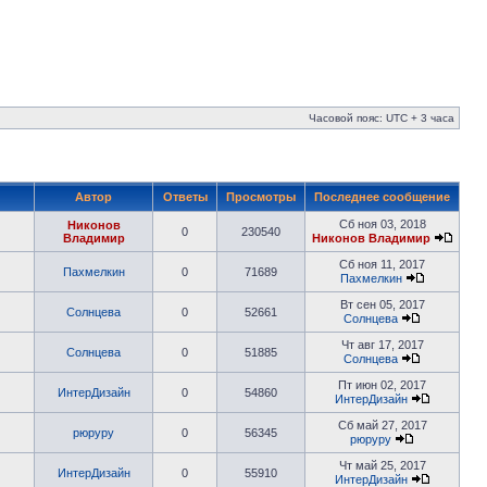
Часовой пояс: UTC + 3 часа
Автор
Ответы
Просмотры
Последнее сообщение
Сб ноя 03, 2018
Никонов
0
230540
Владимир
Никонов Владимир
Сб ноя 11, 2017
Пахмелкин
0
71689
Пахмелкин
Вт сен 05, 2017
Солнцева
0
52661
Солнцева
Чт авг 17, 2017
Солнцева
0
51885
Солнцева
Пт июн 02, 2017
ИнтерДизайн
0
54860
ИнтерДизайн
Сб май 27, 2017
рюруру
0
56345
рюруру
Чт май 25, 2017
ИнтерДизайн
0
55910
ИнтерДизайн