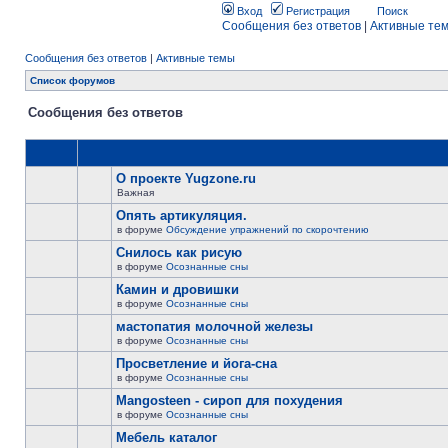
Вход
Регистрация
Поиск
Сообщения без ответов
|
Активные те
Сообщения без ответов
|
Активные темы
Список форумов
Сообщения без ответов
О проекте Yugzone.ru
Важная
Опять артикуляция.
в форуме
Обсуждение упражнений по скорочтению
Снилось как рисую
в форуме
Осознанные сны
Камин и дровишки
в форуме
Осознанные сны
мастопатия молочной железы
в форуме
Осознанные сны
Просветление и йога-сна
в форуме
Осознанные сны
Mangosteen - сироп для похудения
в форуме
Осознанные сны
Мебель каталог