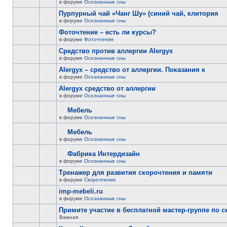
в форуме
Осознанные сны
Пурпурный чай «Чанг Шу» (синий чай, клитория
в форуме
Осознанные сны
Фоточтение – есть ли курсы?
в форуме
Фоточтение
Cредство против аллергии Alergyx
в форуме
Осознанные сны
Alergyx – средство от аллергии. Показания к
в форуме
Осознанные сны
Alergyx средство от аллергии
в форуме
Осознанные сны
Мебель
в форуме
Осознанные сны
Мебель
в форуме
Осознанные сны
Фабрика Интердизайн
в форуме
Осознанные сны
Тренажер для развития скорочтения и памяти
в форуме
Скорочтение
imp-mebeli.ru
в форуме
Осознанные сны
Примите участие в бесплатной мастер-группе по 
Важная