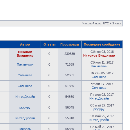
Часовой пояс: UTC + 3 часа
Автор
Ответы
Просмотры
Последнее сообщение
Сб ноя 03, 2018
Никонов
0
230539
Владимир
Никонов Владимир
Сб ноя 11, 2017
Пахмелкин
0
71689
Пахмелкин
Вт сен 05, 2017
Солнцева
0
52661
Солнцева
Чт авг 17, 2017
Солнцева
0
51885
Солнцева
Пт июн 02, 2017
ИнтерДизайн
0
54860
ИнтерДизайн
Сб май 27, 2017
рюруру
0
56345
рюруру
Чт май 25, 2017
ИнтерДизайн
0
55910
ИнтерДизайн
Сб май 20, 2017
Мебель
0
55855