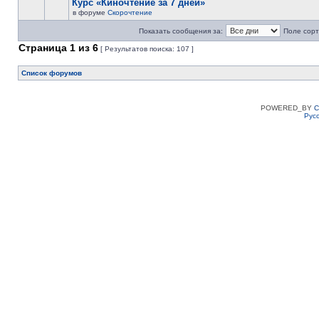
Курс «Киночтение за 7 дней»
в форуме
Скорочтение
Показать сообщения за:
Поле сорт
Страница
1
из
6
[ Результатов поиска: 107 ]
Список форумов
POWERED_BY
C
Рус