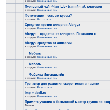
в форуме
Осознанные сны
Пурпурный чай «Чанг Шу» (синий чай, клитория
в форуме
Осознанные сны
Фоточтение – есть ли курсы?
в форуме
Фоточтение
Cредство против аллергии Alergyx
в форуме
Осознанные сны
Alergyx – средство от аллергии. Показания к
в форуме
Осознанные сны
Alergyx средство от аллергии
в форуме
Осознанные сны
Мебель
в форуме
Осознанные сны
Мебель
в форуме
Осознанные сны
Фабрика Интердизайн
в форуме
Осознанные сны
Тренажер для развития скорочтения и памяти
в форуме
Скорочтение
imp-mebeli.ru
в форуме
Осознанные сны
Примите участие в бесплатной мастер-группе по ск
Важная