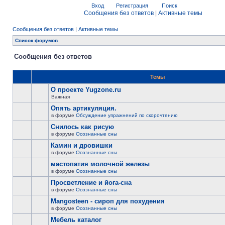
Вход
Регистрация
Поиск
Сообщения без ответов
|
Активные темы
Сообщения без ответов
|
Активные темы
Список форумов
Сообщения без ответов
Темы
О проекте Yugzone.ru
Важная
Опять артикуляция.
в форуме
Обсуждение упражнений по скорочтению
Снилось как рисую
в форуме
Осознанные сны
Камин и дровишки
в форуме
Осознанные сны
мастопатия молочной железы
в форуме
Осознанные сны
Просветление и йога-сна
в форуме
Осознанные сны
Mangosteen - сироп для похудения
в форуме
Осознанные сны
Мебель каталог