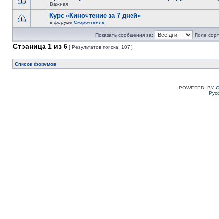
Важная
Курс «Киночтение за 7 дней»
в форуме
Скорочтение
Показать сообщения за:
Поле сорт
Страница
1
из
6
[ Результатов поиска: 107 ]
Список форумов
POWERED_BY
C
Рус