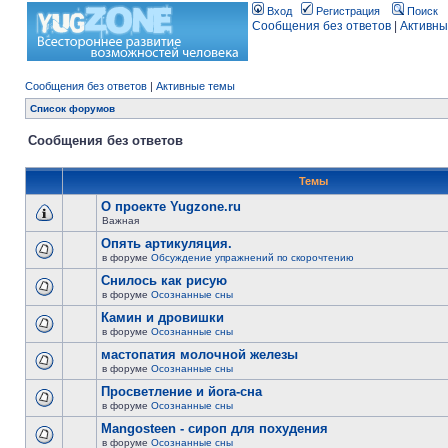
Вход
Регистрация
Поиск
Сообщения без ответов
|
Активны
Сообщения без ответов
|
Активные темы
Список форумов
Сообщения без ответов
Темы
О проекте Yugzone.ru
Важная
Опять артикуляция.
в форуме
Обсуждение упражнений по скорочтению
Снилось как рисую
в форуме
Осознанные сны
Камин и дровишки
в форуме
Осознанные сны
мастопатия молочной железы
в форуме
Осознанные сны
Просветление и йога-сна
в форуме
Осознанные сны
Mangosteen - сироп для похудения
в форуме
Осознанные сны