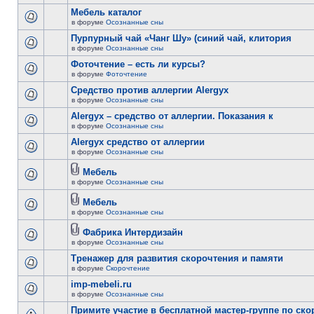
Мебель каталог
в форуме
Осознанные сны
Пурпурный чай «Чанг Шу» (синий чай, клитория
в форуме
Осознанные сны
Фоточтение – есть ли курсы?
в форуме
Фоточтение
Cредство против аллергии Alergyx
в форуме
Осознанные сны
Alergyx – средство от аллергии. Показания к
в форуме
Осознанные сны
Alergyx средство от аллергии
в форуме
Осознанные сны
Мебель
в форуме
Осознанные сны
Мебель
в форуме
Осознанные сны
Фабрика Интердизайн
в форуме
Осознанные сны
Тренажер для развития скорочтения и памяти
в форуме
Скорочтение
imp-mebeli.ru
в форуме
Осознанные сны
Примите участие в бесплатной мастер-группе по ск