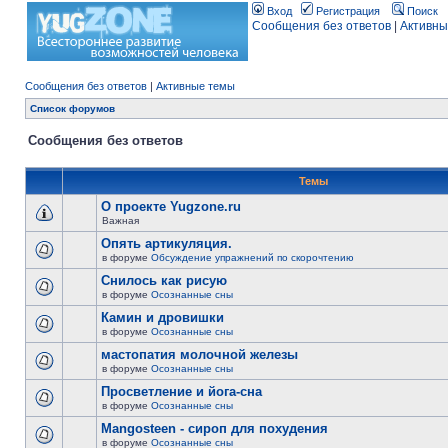
Вход
Регистрация
Поиск
Сообщения без ответов
|
Активны
Сообщения без ответов
|
Активные темы
Список форумов
Сообщения без ответов
Темы
О проекте Yugzone.ru
Важная
Опять артикуляция.
в форуме
Обсуждение упражнений по скорочтению
Снилось как рисую
в форуме
Осознанные сны
Камин и дровишки
в форуме
Осознанные сны
мастопатия молочной железы
в форуме
Осознанные сны
Просветление и йога-сна
в форуме
Осознанные сны
Mangosteen - сироп для похудения
в форуме
Осознанные сны