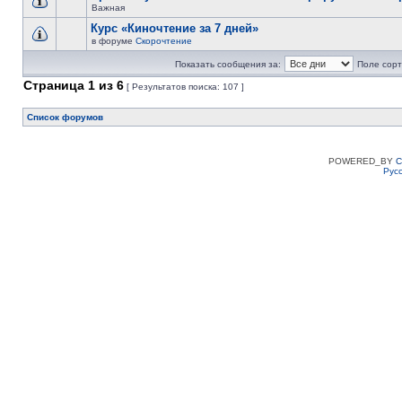
Важная
Курс «Киночтение за 7 дней»
в форуме
Скорочтение
Показать сообщения за:
Поле сорт
Страница
1
из
6
[ Результатов поиска: 107 ]
Список форумов
POWERED_BY
C
Рус