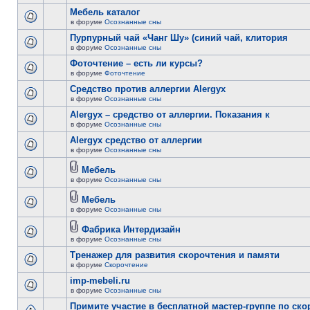
Мебель каталог
в форуме
Осознанные сны
Пурпурный чай «Чанг Шу» (синий чай, клитория
в форуме
Осознанные сны
Фоточтение – есть ли курсы?
в форуме
Фоточтение
Cредство против аллергии Alergyx
в форуме
Осознанные сны
Alergyx – средство от аллергии. Показания к
в форуме
Осознанные сны
Alergyx средство от аллергии
в форуме
Осознанные сны
Мебель
в форуме
Осознанные сны
Мебель
в форуме
Осознанные сны
Фабрика Интердизайн
в форуме
Осознанные сны
Тренажер для развития скорочтения и памяти
в форуме
Скорочтение
imp-mebeli.ru
в форуме
Осознанные сны
Примите участие в бесплатной мастер-группе по ск