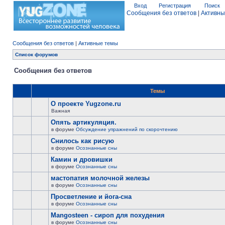
Вход
Регистрация
Поиск
Сообщения без ответов
|
Активны
Сообщения без ответов
|
Активные темы
Список форумов
Сообщения без ответов
Темы
О проекте Yugzone.ru
Важная
Опять артикуляция.
в форуме
Обсуждение упражнений по скорочтению
Снилось как рисую
в форуме
Осознанные сны
Камин и дровишки
в форуме
Осознанные сны
мастопатия молочной железы
в форуме
Осознанные сны
Просветление и йога-сна
в форуме
Осознанные сны
Mangosteen - сироп для похудения
в форуме
Осознанные сны