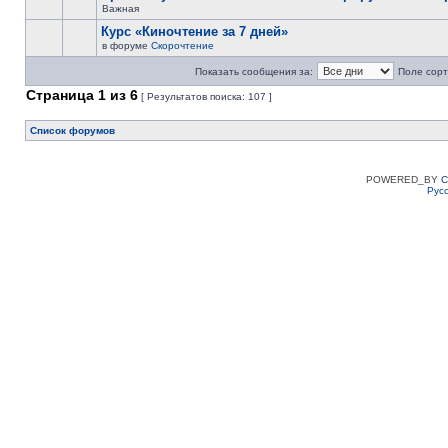
Важная
Курс «Киночтение за 7 дней»
в форуме
Скорочтение
Показать сообщения за:
Поле сорт
Страница
1
из
6
[ Результатов поиска: 107 ]
Список форумов
POWERED_BY
C
Рус