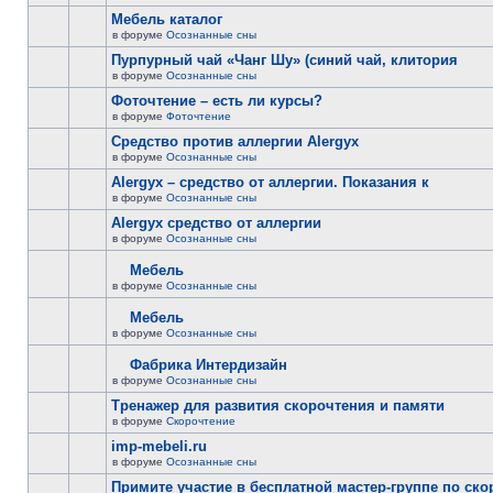
Мебель каталог
в форуме
Осознанные сны
Пурпурный чай «Чанг Шу» (синий чай, клитория
в форуме
Осознанные сны
Фоточтение – есть ли курсы?
в форуме
Фоточтение
Cредство против аллергии Alergyx
в форуме
Осознанные сны
Alergyx – средство от аллергии. Показания к
в форуме
Осознанные сны
Alergyx средство от аллергии
в форуме
Осознанные сны
Мебель
в форуме
Осознанные сны
Мебель
в форуме
Осознанные сны
Фабрика Интердизайн
в форуме
Осознанные сны
Тренажер для развития скорочтения и памяти
в форуме
Скорочтение
imp-mebeli.ru
в форуме
Осознанные сны
Примите участие в бесплатной мастер-группе по ск