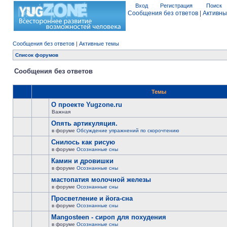
Вход
Регистрация
Поиск
Сообщения без ответов
|
Активны
Сообщения без ответов
|
Активные темы
Список форумов
Сообщения без ответов
Темы
О проекте Yugzone.ru
Важная
Опять артикуляция.
в форуме
Обсуждение упражнений по скорочтению
Снилось как рисую
в форуме
Осознанные сны
Камин и дровишки
в форуме
Осознанные сны
мастопатия молочной железы
в форуме
Осознанные сны
Просветление и йога-сна
в форуме
Осознанные сны
Mangosteen - сироп для похудения
в форуме
Осознанные сны