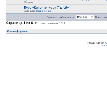
Важная
Курс «Киночтение за 7 дней»
в форуме
Скорочтение
Показать сообщения за:
Поле сорт
Страница
1
из
6
[ Результатов поиска: 107 ]
Список форумов
POWERED_BY
C
Рус