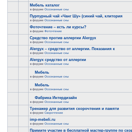
Мебель каталог
в форуме
Осознанные сны
Пурпурный чай «Чанг Шу» (синий чай, клитория
в форуме
Осознанные сны
Фоточтение – есть ли курсы?
в форуме
Фоточтение
Cредство против аллергии Alergyx
в форуме
Осознанные сны
Alergyx – средство от аллергии. Показания к
в форуме
Осознанные сны
Alergyx средство от аллергии
в форуме
Осознанные сны
Мебель
в форуме
Осознанные сны
Мебель
в форуме
Осознанные сны
Фабрика Интердизайн
в форуме
Осознанные сны
Тренажер для развития скорочтения и памяти
в форуме
Скорочтение
imp-mebeli.ru
в форуме
Осознанные сны
Примите участие в бесплатной мастер-группе по ск