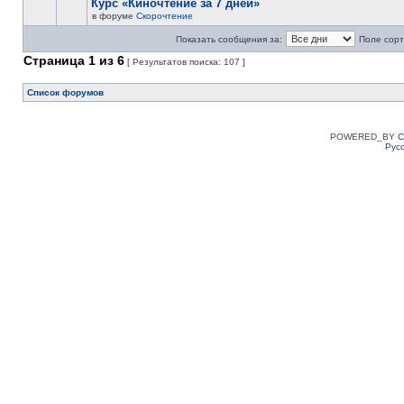
Курс «Киночтение за 7 дней»
в форуме
Скорочтение
Показать сообщения за:
Поле сорт
Страница
1
из
6
[ Результатов поиска: 107 ]
Список форумов
POWERED_BY
C
Рус