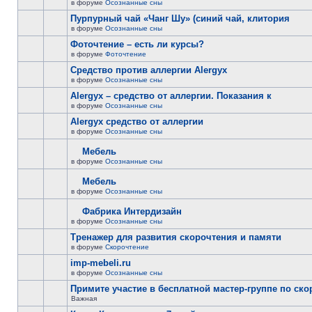
в форуме
Осознанные сны
Пурпурный чай «Чанг Шу» (синий чай, клитория
в форуме
Осознанные сны
Фоточтение – есть ли курсы?
в форуме
Фоточтение
Cредство против аллергии Alergyx
в форуме
Осознанные сны
Alergyx – средство от аллергии. Показания к
в форуме
Осознанные сны
Alergyx средство от аллергии
в форуме
Осознанные сны
Мебель
в форуме
Осознанные сны
Мебель
в форуме
Осознанные сны
Фабрика Интердизайн
в форуме
Осознанные сны
Тренажер для развития скорочтения и памяти
в форуме
Скорочтение
imp-mebeli.ru
в форуме
Осознанные сны
Примите участие в бесплатной мастер-группе по ск
Важная