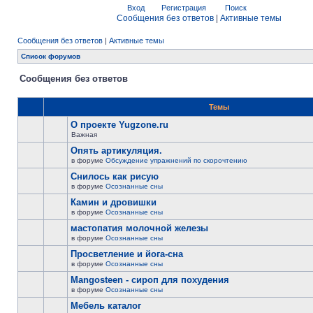
Вход
Регистрация
Поиск
Сообщения без ответов
|
Активные темы
Сообщения без ответов
|
Активные темы
Список форумов
Сообщения без ответов
Темы
О проекте Yugzone.ru
Важная
Опять артикуляция.
в форуме
Обсуждение упражнений по скорочтению
Снилось как рисую
в форуме
Осознанные сны
Камин и дровишки
в форуме
Осознанные сны
мастопатия молочной железы
в форуме
Осознанные сны
Просветление и йога-сна
в форуме
Осознанные сны
Mangosteen - сироп для похудения
в форуме
Осознанные сны
Мебель каталог