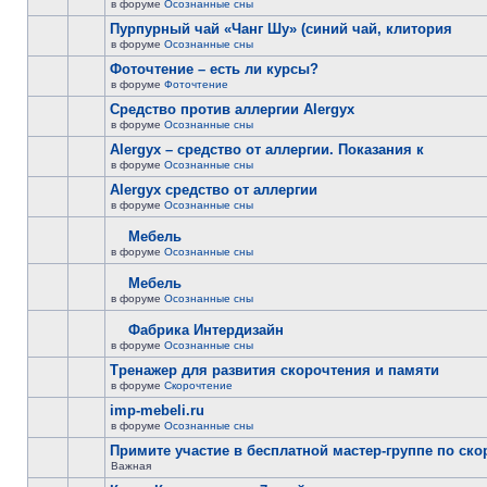
в форуме
Осознанные сны
Пурпурный чай «Чанг Шу» (синий чай, клитория
в форуме
Осознанные сны
Фоточтение – есть ли курсы?
в форуме
Фоточтение
Cредство против аллергии Alergyx
в форуме
Осознанные сны
Alergyx – средство от аллергии. Показания к
в форуме
Осознанные сны
Alergyx средство от аллергии
в форуме
Осознанные сны
Мебель
в форуме
Осознанные сны
Мебель
в форуме
Осознанные сны
Фабрика Интердизайн
в форуме
Осознанные сны
Тренажер для развития скорочтения и памяти
в форуме
Скорочтение
imp-mebeli.ru
в форуме
Осознанные сны
Примите участие в бесплатной мастер-группе по ск
Важная