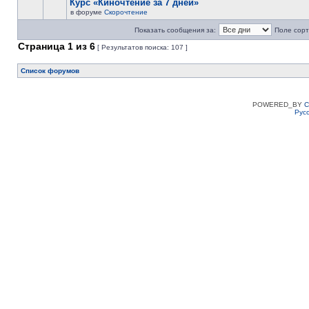
Курс «Киночтение за 7 дней»
в форуме
Скорочтение
Показать сообщения за:
Поле сорт
Страница
1
из
6
[ Результатов поиска: 107 ]
Список форумов
POWERED_BY
C
Рус