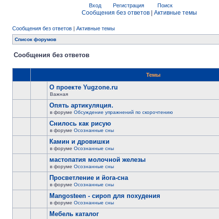
Вход
Регистрация
Поиск
Сообщения без ответов
|
Активные темы
Сообщения без ответов
|
Активные темы
Список форумов
Сообщения без ответов
Темы
О проекте Yugzone.ru
Важная
Опять артикуляция.
в форуме
Обсуждение упражнений по скорочтению
Снилось как рисую
в форуме
Осознанные сны
Камин и дровишки
в форуме
Осознанные сны
мастопатия молочной железы
в форуме
Осознанные сны
Просветление и йога-сна
в форуме
Осознанные сны
Mangosteen - сироп для похудения
в форуме
Осознанные сны
Мебель каталог