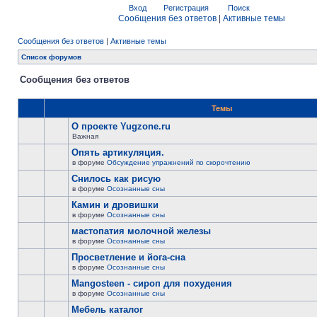
Вход
Регистрация
Поиск
Сообщения без ответов
|
Активные темы
Сообщения без ответов
|
Активные темы
Список форумов
Сообщения без ответов
Темы
О проекте Yugzone.ru
Важная
Опять артикуляция.
в форуме
Обсуждение упражнений по скорочтению
Снилось как рисую
в форуме
Осознанные сны
Камин и дровишки
в форуме
Осознанные сны
мастопатия молочной железы
в форуме
Осознанные сны
Просветление и йога-сна
в форуме
Осознанные сны
Mangosteen - сироп для похудения
в форуме
Осознанные сны
Мебель каталог