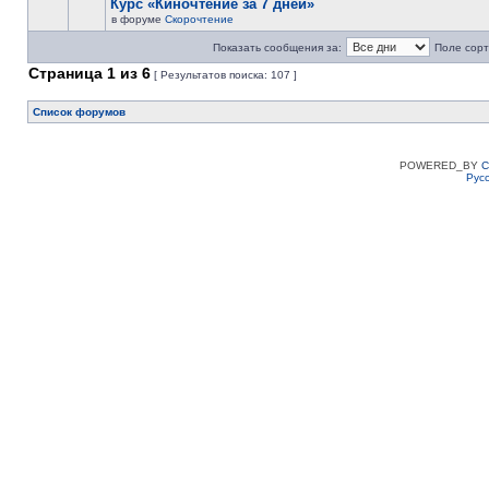
Курс «Киночтение за 7 дней»
в форуме
Скорочтение
Показать сообщения за:
Поле сорт
Страница
1
из
6
[ Результатов поиска: 107 ]
Список форумов
POWERED_BY
C
Рус