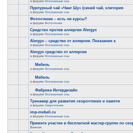
в форуме
Осознанные сны
Пурпурный чай «Чанг Шу» (синий чай, клитория
в форуме
Осознанные сны
Фоточтение – есть ли курсы?
в форуме
Фоточтение
Cредство против аллергии Alergyx
в форуме
Осознанные сны
Alergyx – средство от аллергии. Показания к
в форуме
Осознанные сны
Alergyx средство от аллергии
в форуме
Осознанные сны
Мебель
в форуме
Осознанные сны
Мебель
в форуме
Осознанные сны
Фабрика Интердизайн
в форуме
Осознанные сны
Тренажер для развития скорочтения и памяти
в форуме
Скорочтение
imp-mebeli.ru
в форуме
Осознанные сны
Примите участие в бесплатной мастер-группе по ск
Важная