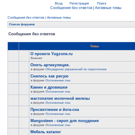
Вход
Регистрация
Поиск
Сообщения без ответов
|
Активные темы
Сообщения без ответов
|
Активные темы
Список форумов
Сообщения без ответов
Темы
О проекте Yugzone.ru
Важная
Опять артикуляция.
в форуме
Обсуждение упражнений по скорочтению
Снилось как рисую
в форуме
Осознанные сны
Камин и дровишки
в форуме
Осознанные сны
мастопатия молочной железы
в форуме
Осознанные сны
Просветление и йога-сна
в форуме
Осознанные сны
Mangosteen - сироп для похудения
в форуме
Осознанные сны
Мебель каталог