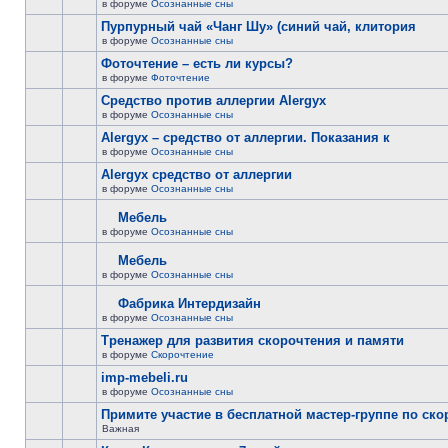
в форуме
Осознанные сны
Пурпурный чай «Чанг Шу» (синий чай, клитория
в форуме
Осознанные сны
Фоточтение – есть ли курсы?
в форуме
Фоточтение
Cредство против аллергии Alergyx
в форуме
Осознанные сны
Alergyx – средство от аллергии. Показания к
в форуме
Осознанные сны
Alergyx средство от аллергии
в форуме
Осознанные сны
Мебель
в форуме
Осознанные сны
Мебель
в форуме
Осознанные сны
Фабрика Интердизайн
в форуме
Осознанные сны
Тренажер для развития скорочтения и памяти
в форуме
Скорочтение
imp-mebeli.ru
в форуме
Осознанные сны
Примите участие в бесплатной мастер-группе по ск
Важная