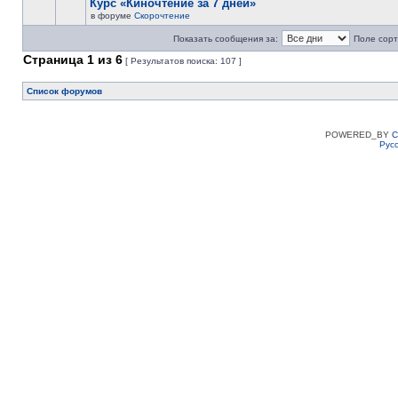
Курс «Киночтение за 7 дней»
в форуме
Скорочтение
Показать сообщения за:
Поле сорт
Страница
1
из
6
[ Результатов поиска: 107 ]
Список форумов
POWERED_BY
C
Рус