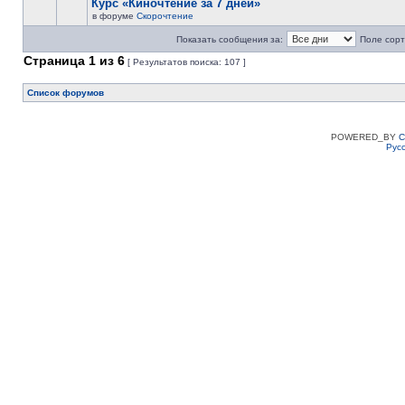
Курс «Киночтение за 7 дней»
в форуме
Скорочтение
Показать сообщения за:
Поле сорт
Страница
1
из
6
[ Результатов поиска: 107 ]
Список форумов
POWERED_BY
C
Рус