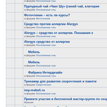
в форуме
Осознанные сны
Пурпурный чай «Чанг Шу» (синий чай, клитория
в форуме
Осознанные сны
Фоточтение – есть ли курсы?
в форуме
Фоточтение
Cредство против аллергии Alergyx
в форуме
Осознанные сны
Alergyx – средство от аллергии. Показания к
в форуме
Осознанные сны
Alergyx средство от аллергии
в форуме
Осознанные сны
Мебель
в форуме
Осознанные сны
Мебель
в форуме
Осознанные сны
Фабрика Интердизайн
в форуме
Осознанные сны
Тренажер для развития скорочтения и памяти
в форуме
Скорочтение
imp-mebeli.ru
в форуме
Осознанные сны
Примите участие в бесплатной мастер-группе по ск
Важная