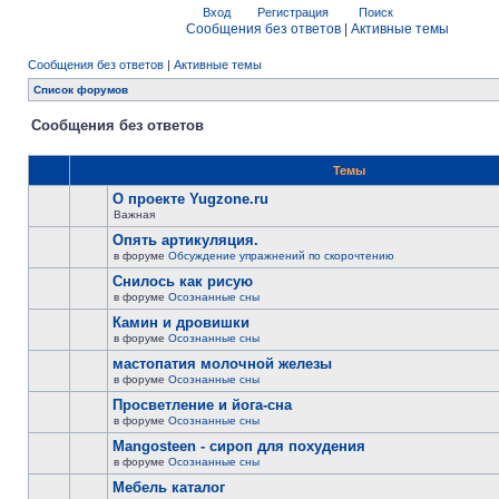
Вход
Регистрация
Поиск
Сообщения без ответов
|
Активные темы
Сообщения без ответов
|
Активные темы
Список форумов
Сообщения без ответов
Темы
О проекте Yugzone.ru
Важная
Опять артикуляция.
в форуме
Обсуждение упражнений по скорочтению
Снилось как рисую
в форуме
Осознанные сны
Камин и дровишки
в форуме
Осознанные сны
мастопатия молочной железы
в форуме
Осознанные сны
Просветление и йога-сна
в форуме
Осознанные сны
Mangosteen - сироп для похудения
в форуме
Осознанные сны
Мебель каталог