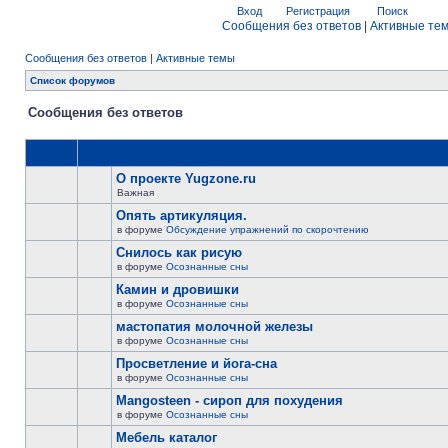
Вход
Регистрация
Поиск
Сообщения без ответов
|
Активные те
Сообщения без ответов
|
Активные темы
Список форумов
Сообщения без ответов
О проекте Yugzone.ru
Важная
Опять артикуляция.
в форуме
Обсуждение упражнений по скорочтению
Снилось как рисую
в форуме
Осознанные сны
Камин и дровишки
в форуме
Осознанные сны
мастопатия молочной железы
в форуме
Осознанные сны
Просветление и йога-сна
в форуме
Осознанные сны
Mangosteen - сироп для похудения
в форуме
Осознанные сны
Мебель каталог