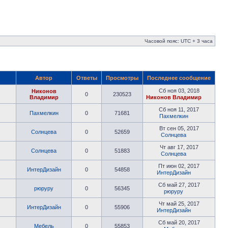
Часовой пояс: UTC + 3 часа
Автор
Ответы
Просмотры
Последнее сообщение
Сб ноя 03, 2018
Никонов
0
230523
Владимир
Никонов Владимир
Сб ноя 11, 2017
Пахмелкин
0
71681
Пахмелкин
Вт сен 05, 2017
Солнцева
0
52659
Солнцева
Чт авг 17, 2017
Солнцева
0
51883
Солнцева
Пт июн 02, 2017
ИнтерДизайн
0
54858
ИнтерДизайн
Сб май 27, 2017
рюруру
0
56345
рюруру
Чт май 25, 2017
ИнтерДизайн
0
55906
ИнтерДизайн
Сб май 20, 2017
Мебель
0
55853