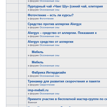
в форуме
Осознанные сны
Пурпурный чай «Чанг Шу» (синий чай, клитория
в форуме
Осознанные сны
Фоточтение – есть ли курсы?
в форуме
Фоточтение
Cредство против аллергии Alergyx
в форуме
Осознанные сны
Alergyx – средство от аллергии. Показания к
в форуме
Осознанные сны
Alergyx средство от аллергии
в форуме
Осознанные сны
Мебель
в форуме
Осознанные сны
Мебель
в форуме
Осознанные сны
Фабрика Интердизайн
в форуме
Осознанные сны
Тренажер для развития скорочтения и памяти
в форуме
Скорочтение
imp-mebeli.ru
в форуме
Осознанные сны
Примите участие в бесплатной мастер-группе по 
Важная