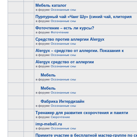
Мебель каталог
в форуме
Осознанные сны
Пурпурный чай «Чанг Шу» (синий чай, клитория
в форуме
Осознанные сны
Фоточтение – есть ли курсы?
в форуме
Фоточтение
Cредство против аллергии Alergyx
в форуме
Осознанные сны
Alergyx – средство от аллергии. Показания к
в форуме
Осознанные сны
Alergyx средство от аллергии
в форуме
Осознанные сны
Мебель
в форуме
Осознанные сны
Мебель
в форуме
Осознанные сны
Фабрика Интердизайн
в форуме
Осознанные сны
Тренажер для развития скорочтения и памяти
в форуме
Скорочтение
imp-mebeli.ru
в форуме
Осознанные сны
Примите участие в бесплатной мастер-группе по 