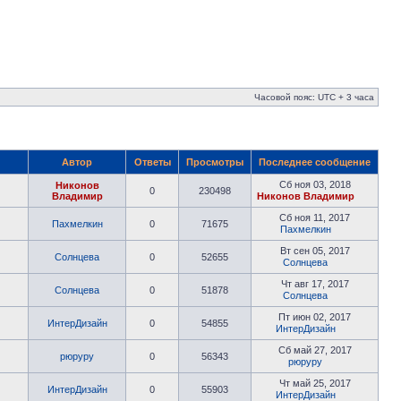
Часовой пояс: UTC + 3 часа
Автор
Ответы
Просмотры
Последнее сообщение
Сб ноя 03, 2018
Никонов
0
230498
Владимир
Никонов Владимир
Сб ноя 11, 2017
Пахмелкин
0
71675
Пахмелкин
Вт сен 05, 2017
Солнцева
0
52655
Солнцева
Чт авг 17, 2017
Солнцева
0
51878
Солнцева
Пт июн 02, 2017
ИнтерДизайн
0
54855
ИнтерДизайн
Сб май 27, 2017
рюруру
0
56343
рюруру
Чт май 25, 2017
ИнтерДизайн
0
55903
ИнтерДизайн