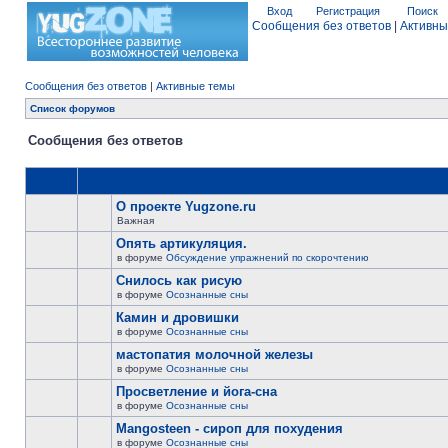
Вход
Регистрация
Поиск
Сообщения без ответов
|
Активны
Сообщения без ответов
|
Активные темы
Список форумов
Сообщения без ответов
О проекте Yugzone.ru
Важная
Опять артикуляция.
в форуме
Обсуждение упражнений по скорочтению
Снилось как рисую
в форуме
Осознанные сны
Камин и дровишки
в форуме
Осознанные сны
мастопатия молочной железы
в форуме
Осознанные сны
Просветление и йога-сна
в форуме
Осознанные сны
Mangosteen - сироп для похудения
в форуме
Осознанные сны