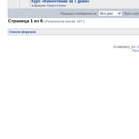
Курс «Киночтение за 7 дней»
в форуме
Скорочтение
Показать сообщения за:
Поле сорт
Страница
1
из
6
[ Результатов поиска: 107 ]
Список форумов
POWERED_BY
C
Рус