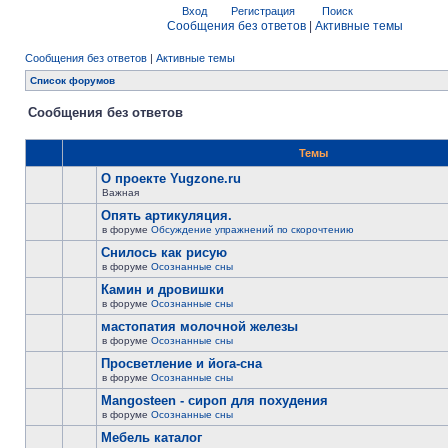
Вход
Регистрация
Поиск
Сообщения без ответов
|
Активные темы
Сообщения без ответов
|
Активные темы
Список форумов
Сообщения без ответов
Темы
О проекте Yugzone.ru
Важная
Опять артикуляция.
в форуме
Обсуждение упражнений по скорочтению
Снилось как рисую
в форуме
Осознанные сны
Камин и дровишки
в форуме
Осознанные сны
мастопатия молочной железы
в форуме
Осознанные сны
Просветление и йога-сна
в форуме
Осознанные сны
Mangosteen - сироп для похудения
в форуме
Осознанные сны
Мебель каталог