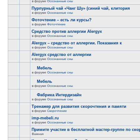
в форуме
Осознанные сны
Пурпурный чай «Чанг Шу» (синий чай, клитория
в форуме
Осознанные сны
Фоточтение – есть ли курсы?
в форуме
Фоточтение
Cредство против аллергии Alergyx
в форуме
Осознанные сны
Alergyx – средство от аллергии. Показания к
в форуме
Осознанные сны
Alergyx средство от аллергии
в форуме
Осознанные сны
Мебель
в форуме
Осознанные сны
Мебель
в форуме
Осознанные сны
Фабрика Интердизайн
в форуме
Осознанные сны
Тренажер для развития скорочтения и памяти
в форуме
Скорочтение
imp-mebeli.ru
в форуме
Осознанные сны
Примите участие в бесплатной мастер-группе по ск
Важная