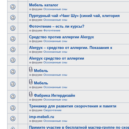
Мебель каталог
в форуме
Осознанные сны
Пурпурный чай «Чанг Шу» (синий чай, клитория
в форуме
Осознанные сны
Фоточтение – есть ли курсы?
в форуме
Фоточтение
Cредство против аллергии Alergyx
в форуме
Осознанные сны
Alergyx – средство от аллергии. Показания к
в форуме
Осознанные сны
Alergyx средство от аллергии
в форуме
Осознанные сны
Мебель
в форуме
Осознанные сны
Мебель
в форуме
Осознанные сны
Фабрика Интердизайн
в форуме
Осознанные сны
Тренажер для развития скорочтения и памяти
в форуме
Скорочтение
imp-mebeli.ru
в форуме
Осознанные сны
Примите участие в бесплатной мастер-группе по ск