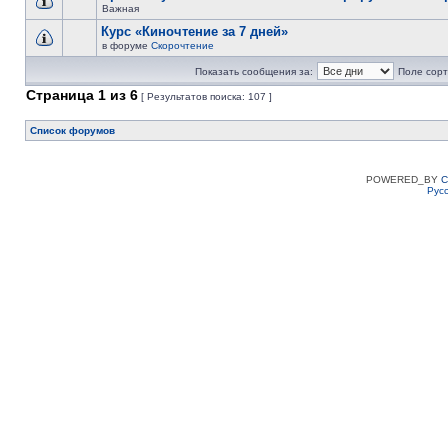
Важная
Курс «Киночтение за 7 дней»
в форуме
Скорочтение
Показать сообщения за:
Поле сорт
Страница
1
из
6
[ Результатов поиска: 107 ]
Список форумов
POWERED_BY
C
Рус