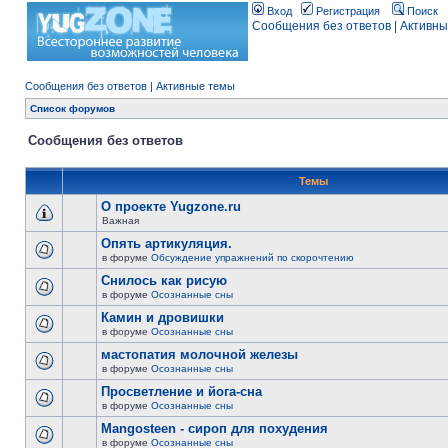
Вход
Регистрация
Поиск
Сообщения без ответов
|
Активны
Сообщения без ответов
|
Активные темы
Список форумов
Сообщения без ответов
Темы
О проекте Yugzone.ru
Важная
Опять артикуляция.
в форуме
Обсуждение упражнений по скорочтению
Снилось как рисую
в форуме
Осознанные сны
Камин и дровишки
в форуме
Осознанные сны
мастопатия молочной железы
в форуме
Осознанные сны
Просветление и йога-сна
в форуме
Осознанные сны
Mangosteen - сироп для похудения
в форуме
Осознанные сны