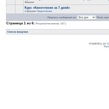
Важная
Курс «Киночтение за 7 дней»
в форуме
Скорочтение
Показать сообщения за:
Поле сорт
Страница
1
из
6
[ Результатов поиска: 107 ]
Список форумов
POWERED_BY
C
Рус