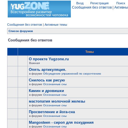
Вход
Регистрация
Поиск
Сообщения без ответов
|
Активны
Сообщения без ответов
|
Активные темы
Список форумов
Сообщения без ответов
Темы
О проекте Yugzone.ru
Важная
Опять артикуляция.
в форуме
Обсуждение упражнений по скорочтению
Снилось как рисую
в форуме
Осознанные сны
Камин и дровишки
в форуме
Осознанные сны
мастопатия молочной железы
в форуме
Осознанные сны
Просветление и йога-сна
в форуме
Осознанные сны
Mangosteen - сироп для похудения
в форуме
Осознанные сны