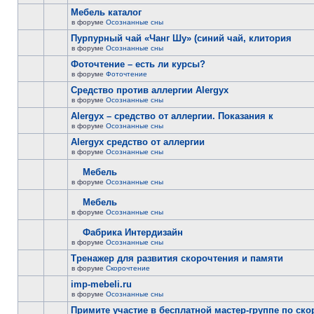
Мебель каталог
в форуме
Осознанные сны
Пурпурный чай «Чанг Шу» (синий чай, клитория
в форуме
Осознанные сны
Фоточтение – есть ли курсы?
в форуме
Фоточтение
Cредство против аллергии Alergyx
в форуме
Осознанные сны
Alergyx – средство от аллергии. Показания к
в форуме
Осознанные сны
Alergyx средство от аллергии
в форуме
Осознанные сны
Мебель
в форуме
Осознанные сны
Мебель
в форуме
Осознанные сны
Фабрика Интердизайн
в форуме
Осознанные сны
Тренажер для развития скорочтения и памяти
в форуме
Скорочтение
imp-mebeli.ru
в форуме
Осознанные сны
Примите участие в бесплатной мастер-группе по ск