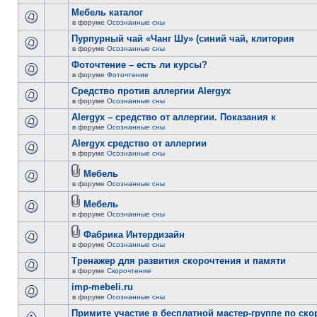
Мебель каталог
в форуме
Осознанные сны
Пурпурный чай «Чанг Шу» (синий чай, клитория
в форуме
Осознанные сны
Фоточтение – есть ли курсы?
в форуме
Фоточтение
Cредство против аллергии Alergyx
в форуме
Осознанные сны
Alergyx – средство от аллергии. Показания к
в форуме
Осознанные сны
Alergyx средство от аллергии
в форуме
Осознанные сны
Мебель
в форуме
Осознанные сны
Мебель
в форуме
Осознанные сны
Фабрика Интердизайн
в форуме
Осознанные сны
Тренажер для развития скорочтения и памяти
в форуме
Скорочтение
imp-mebeli.ru
в форуме
Осознанные сны
Примите участие в бесплатной мастер-группе по ск