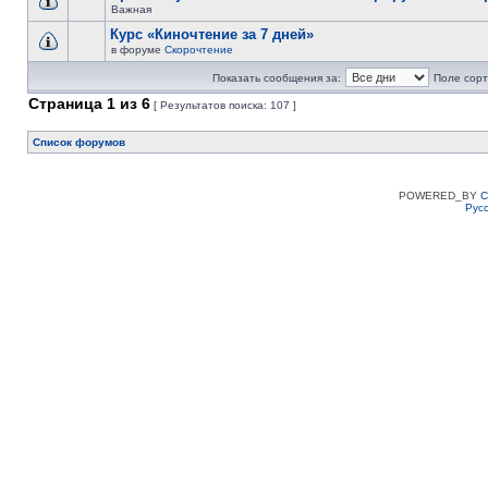
Важная
Курс «Киночтение за 7 дней»
в форуме
Скорочтение
Показать сообщения за:
Поле сорт
Страница
1
из
6
[ Результатов поиска: 107 ]
Список форумов
POWERED_BY
C
Рус