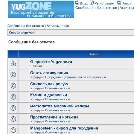
Вход
Регистрация
Поиск
Сообщения без ответов
|
Активны
Сообщения без ответов
|
Активные темы
Список форумов
Сообщения без ответов
Темы
О проекте Yugzone.ru
Важная
Опять артикуляция.
в форуме
Обсуждение упражнений по скорочтению
Снилось как рисую
в форуме
Осознанные сны
Камин и дровишки
в форуме
Осознанные сны
мастопатия молочной железы
в форуме
Осознанные сны
Просветление и йога-сна
в форуме
Осознанные сны
Mangosteen - сироп для похудения
в форуме
Осознанные сны