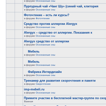
в форуме
Осознанные сны
Пурпурный чай «Чанг Шу» (синий чай, клитория
в форуме
Осознанные сны
Фоточтение – есть ли курсы?
в форуме
Фоточтение
Cредство против аллергии Alergyx
в форуме
Осознанные сны
Alergyx – средство от аллергии. Показания к
в форуме
Осознанные сны
Alergyx средство от аллергии
в форуме
Осознанные сны
Мебель
в форуме
Осознанные сны
Мебель
в форуме
Осознанные сны
Фабрика Интердизайн
в форуме
Осознанные сны
Тренажер для развития скорочтения и памяти
в форуме
Скорочтение
imp-mebeli.ru
в форуме
Осознанные сны
Примите участие в бесплатной мастер-группе по ск
Важная