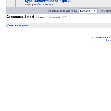
Курс «Киночтение за 7 дней»
в форуме
Скорочтение
Показать сообщения за:
Поле сорт
Страница
1
из
6
[ Результатов поиска: 107 ]
Список форумов
POWERED_BY
C
Рус