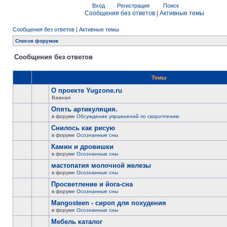
Вход
Регистрация
Поиск
Сообщения без ответов
|
Активные темы
Сообщения без ответов
|
Активные темы
Список форумов
Сообщения без ответов
Темы
О проекте Yugzone.ru
Важная
Опять артикуляция.
в форуме
Обсуждение упражнений по скорочтению
Снилось как рисую
в форуме
Осознанные сны
Камин и дровишки
в форуме
Осознанные сны
мастопатия молочной железы
в форуме
Осознанные сны
Просветление и йога-сна
в форуме
Осознанные сны
Mangosteen - сироп для похудения
в форуме
Осознанные сны
Мебель каталог