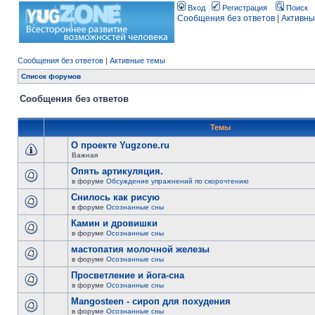
Вход
Регистрация
Поиск
Сообщения без ответов
|
Активны
Сообщения без ответов
|
Активные темы
Список форумов
Сообщения без ответов
Темы
О проекте Yugzone.ru
Важная
Опять артикуляция.
в форуме
Обсуждение упражнений по скорочтению
Снилось как рисую
в форуме
Осознанные сны
Камин и дровишки
в форуме
Осознанные сны
мастопатия молочной железы
в форуме
Осознанные сны
Просветление и йога-сна
в форуме
Осознанные сны
Mangosteen - сироп для похудения
в форуме
Осознанные сны