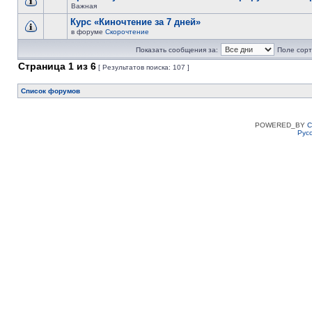
Важная
Курс «Киночтение за 7 дней»
в форуме
Скорочтение
Показать сообщения за:
Поле сорт
Страница
1
из
6
[ Результатов поиска: 107 ]
Список форумов
POWERED_BY
C
Рус