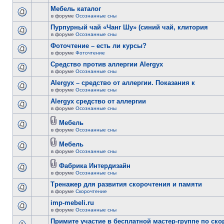
Мебель каталог
в форуме
Осознанные сны
Пурпурный чай «Чанг Шу» (синий чай, клитория
в форуме
Осознанные сны
Фоточтение – есть ли курсы?
в форуме
Фоточтение
Cредство против аллергии Alergyx
в форуме
Осознанные сны
Alergyx – средство от аллергии. Показания к
в форуме
Осознанные сны
Alergyx средство от аллергии
в форуме
Осознанные сны
Мебель
в форуме
Осознанные сны
Мебель
в форуме
Осознанные сны
Фабрика Интердизайн
в форуме
Осознанные сны
Тренажер для развития скорочтения и памяти
в форуме
Скорочтение
imp-mebeli.ru
в форуме
Осознанные сны
Примите участие в бесплатной мастер-группе по ск