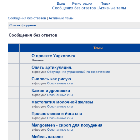
Вход
Регистрация
Поиск
Сообщения без ответов
|
Активные темы
Сообщения без ответов
|
Активные темы
Список форумов
Сообщения без ответов
Темы
О проекте Yugzone.ru
Важная
Опять артикуляция.
в форуме
Обсуждение упражнений по скорочтению
Снилось как рисую
в форуме
Осознанные сны
Камин и дровишки
в форуме
Осознанные сны
мастопатия молочной железы
в форуме
Осознанные сны
Просветление и йога-сна
в форуме
Осознанные сны
Mangosteen - сироп для похудения
в форуме
Осознанные сны
Мебель каталог