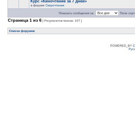
Курс «Киночтение за 7 дней»
в форуме
Скорочтение
Показать сообщения за:
Поле сорт
Страница
1
из
6
[ Результатов поиска: 107 ]
Список форумов
POWERED_BY
C
Рус