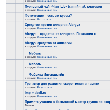
в форуме
Осознанные сны
Пурпурный чай «Чанг Шу» (синий чай, клитория
в форуме
Осознанные сны
Фоточтение – есть ли курсы?
в форуме
Фоточтение
Cредство против аллергии Alergyx
в форуме
Осознанные сны
Alergyx – средство от аллергии. Показания к
в форуме
Осознанные сны
Alergyx средство от аллергии
в форуме
Осознанные сны
Мебель
в форуме
Осознанные сны
Мебель
в форуме
Осознанные сны
Фабрика Интердизайн
в форуме
Осознанные сны
Тренажер для развития скорочтения и памяти
в форуме
Скорочтение
imp-mebeli.ru
в форуме
Осознанные сны
Примите участие в бесплатной мастер-группе по ск
Важная