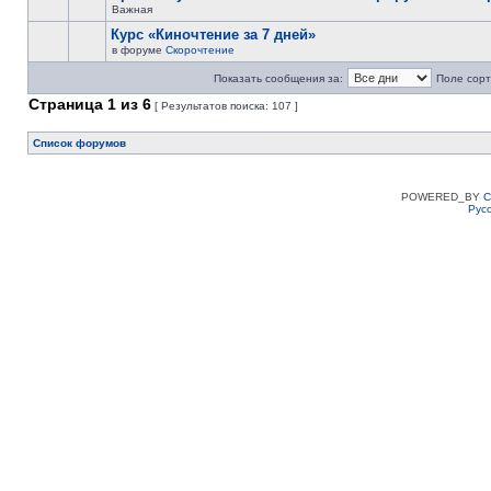
Важная
Курс «Киночтение за 7 дней»
в форуме
Скорочтение
Показать сообщения за:
Поле сорт
Страница
1
из
6
[ Результатов поиска: 107 ]
Список форумов
POWERED_BY
C
Рус