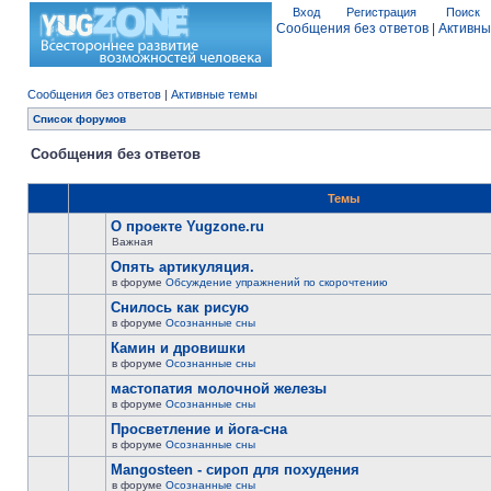
Вход
Регистрация
Поиск
Сообщения без ответов
|
Активны
Сообщения без ответов
|
Активные темы
Список форумов
Сообщения без ответов
Темы
О проекте Yugzone.ru
Важная
Опять артикуляция.
в форуме
Обсуждение упражнений по скорочтению
Снилось как рисую
в форуме
Осознанные сны
Камин и дровишки
в форуме
Осознанные сны
мастопатия молочной железы
в форуме
Осознанные сны
Просветление и йога-сна
в форуме
Осознанные сны
Mangosteen - сироп для похудения
в форуме
Осознанные сны