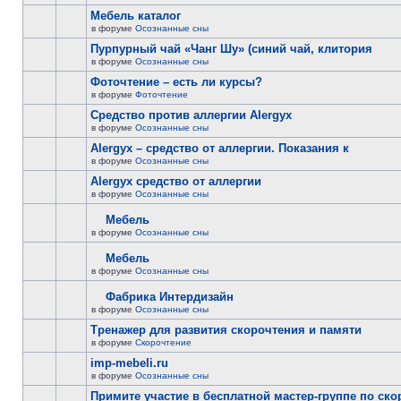
Мебель каталог
в форуме
Осознанные сны
Пурпурный чай «Чанг Шу» (синий чай, клитория
в форуме
Осознанные сны
Фоточтение – есть ли курсы?
в форуме
Фоточтение
Cредство против аллергии Alergyx
в форуме
Осознанные сны
Alergyx – средство от аллергии. Показания к
в форуме
Осознанные сны
Alergyx средство от аллергии
в форуме
Осознанные сны
Мебель
в форуме
Осознанные сны
Мебель
в форуме
Осознанные сны
Фабрика Интердизайн
в форуме
Осознанные сны
Тренажер для развития скорочтения и памяти
в форуме
Скорочтение
imp-mebeli.ru
в форуме
Осознанные сны
Примите участие в бесплатной мастер-группе по ск