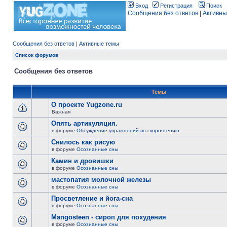
Вход
Регистрация
Поиск
Сообщения без ответов
|
Активны
Сообщения без ответов
|
Активные темы
Список форумов
Сообщения без ответов
Темы
О проекте Yugzone.ru
Важная
Опять артикуляция.
в форуме
Обсуждение упражнений по скорочтению
Снилось как рисую
в форуме
Осознанные сны
Камин и дровишки
в форуме
Осознанные сны
мастопатия молочной железы
в форуме
Осознанные сны
Просветление и йога-сна
в форуме
Осознанные сны
Mangosteen - сироп для похудения
в форуме
Осознанные сны