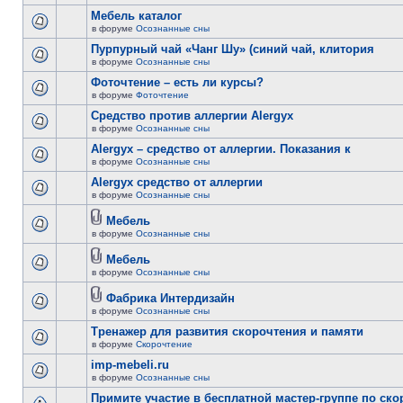
Мебель каталог
в форуме
Осознанные сны
Пурпурный чай «Чанг Шу» (синий чай, клитория
в форуме
Осознанные сны
Фоточтение – есть ли курсы?
в форуме
Фоточтение
Cредство против аллергии Alergyx
в форуме
Осознанные сны
Alergyx – средство от аллергии. Показания к
в форуме
Осознанные сны
Alergyx средство от аллергии
в форуме
Осознанные сны
Мебель
в форуме
Осознанные сны
Мебель
в форуме
Осознанные сны
Фабрика Интердизайн
в форуме
Осознанные сны
Тренажер для развития скорочтения и памяти
в форуме
Скорочтение
imp-mebeli.ru
в форуме
Осознанные сны
Примите участие в бесплатной мастер-группе по ск