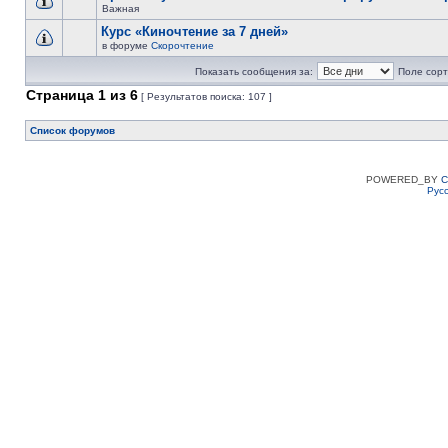
Важная
Курс «Киночтение за 7 дней»
в форуме
Скорочтение
Показать сообщения за:
Поле сорт
Страница
1
из
6
[ Результатов поиска: 107 ]
Список форумов
POWERED_BY
C
Рус