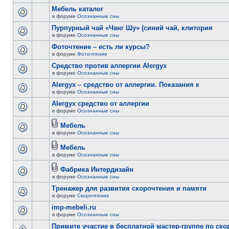
Мебель каталог
в форуме
Осознанные сны
Пурпурный чай «Чанг Шу» (синий чай, клитория
в форуме
Осознанные сны
Фоточтение – есть ли курсы?
в форуме
Фоточтение
Cредство против аллергии Alergyx
в форуме
Осознанные сны
Alergyx – средство от аллергии. Показания к
в форуме
Осознанные сны
Alergyx средство от аллергии
в форуме
Осознанные сны
Мебель
в форуме
Осознанные сны
Мебель
в форуме
Осознанные сны
Фабрика Интердизайн
в форуме
Осознанные сны
Тренажер для развития скорочтения и памяти
в форуме
Скорочтение
imp-mebeli.ru
в форуме
Осознанные сны
Примите участие в бесплатной мастер-группе по ск