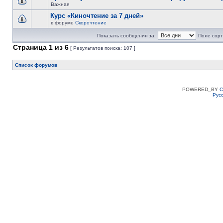
Важная
Курс «Киночтение за 7 дней»
в форуме
Скорочтение
Показать сообщения за:
Поле сорт
Страница
1
из
6
[ Результатов поиска: 107 ]
Список форумов
POWERED_BY
C
Рус