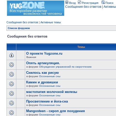
Вход
Регистрация
Поиск
Сообщения без ответов
|
Активны
Сообщения без ответов
|
Активные темы
Список форумов
Сообщения без ответов
Темы
О проекте Yugzone.ru
Важная
Опять артикуляция.
в форуме
Обсуждение упражнений по скорочтению
Снилось как рисую
в форуме
Осознанные сны
Камин и дровишки
в форуме
Осознанные сны
мастопатия молочной железы
в форуме
Осознанные сны
Просветление и йога-сна
в форуме
Осознанные сны
Mangosteen - сироп для похудения
в форуме
Осознанные сны