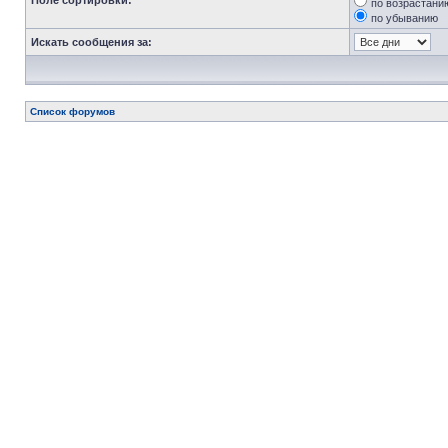
Поле сортировки:
по возрастани
по убыванию
Искать сообщения за:
Список форумов