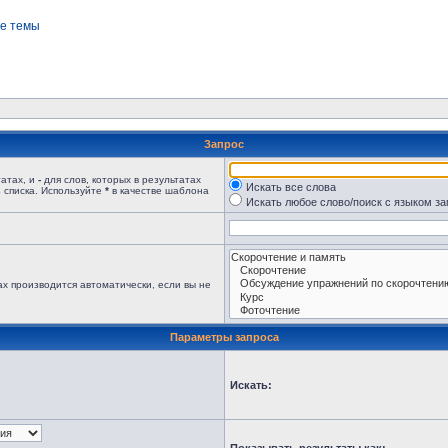
е темы
Запрос
татах, и
-
для слов, которых в результатах
Искать все слова
 списка. Используйте
*
в качестве шаблона
Искать любое слово/поиск с языком з
х производится автоматически, если вы не
Параметры запроса
Искать: