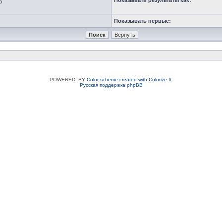
Показывать результаты как:
ю
Показывать первые:
POWERED_BY
Color scheme created with Colorize It
.
Русская поддержка phpBB