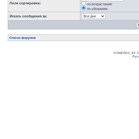
Поле сортировки:
по возрастанию
по убыванию
Искать сообщения за:
Список форумов
POWERED_BY
C
Рус