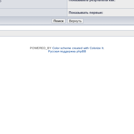
Показывать результаты как:
ю
Показывать первые:
POWERED_BY
Color scheme created with Colorize It
.
Русская поддержка phpBB