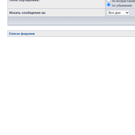
Поле сортировки:
по возрастани
по убыванию
Искать сообщения за:
Список форумов