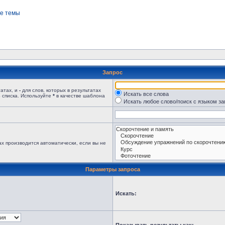
е темы
Запрос
татах, и
-
для слов, которых в результатах
Искать все слова
 списка. Используйте
*
в качестве шаблона
Искать любое слово/поиск с языком з
х производится автоматически, если вы не
Параметры запроса
Искать: