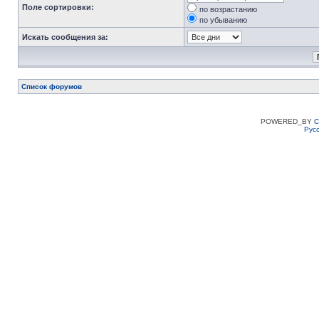
Поле сортировки:
по возрастанию
по убыванию
Искать сообщения за:
Список форумов
POWERED_BY
C
Рус