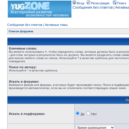
Вход
Регистрация
Поиск
Сообщения без ответов
|
Активны
Сообщения без ответов
|
Активные темы
Список форумов
Ключевые слова:
Вы можете использовать
+
, чтобы определить слова, которые должны быть в результ
-
для слов, которых в результатах быть не должно. Вы можете разделить слова сим
для поиска любого слова из списка. Используйте
*
в качестве шаблона для частичног
совпадения.
Поиск по автору:
Используйте * в качестве шаблона.
Искать в форумах:
Выберите форум или форумы, в которых будет произведён поиск. Поиск в подфорум
производится автоматически, если вы не отключили соответствующую опцию ниже.
П
Искать в подфорумах:
Да
Нет