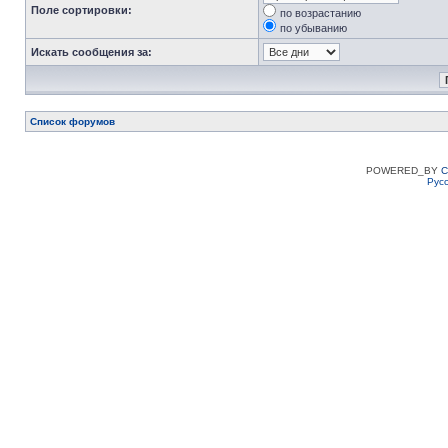
Поле сортировки:
по возрастанию
по убыванию
Искать сообщения за:
Список форумов
POWERED_BY
C
Рус