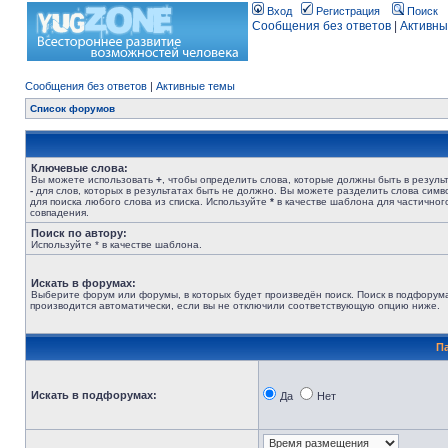
Вход
Регистрация
Поиск
Сообщения без ответов
|
Активны
Сообщения без ответов
|
Активные темы
Список форумов
Ключевые слова:
Вы можете использовать
+
, чтобы определить слова, которые должны быть в результ
-
для слов, которых в результатах быть не должно. Вы можете разделить слова сим
для поиска любого слова из списка. Используйте
*
в качестве шаблона для частичног
совпадения.
Поиск по автору:
Используйте * в качестве шаблона.
Искать в форумах:
Выберите форум или форумы, в которых будет произведён поиск. Поиск в подфорум
производится автоматически, если вы не отключили соответствующую опцию ниже.
П
Искать в подфорумах:
Да
Нет