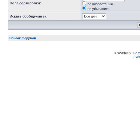
Поле сортировки:
по возрастанию
по убыванию
Искать сообщения за:
Список форумов
POWERED_BY
C
Рус