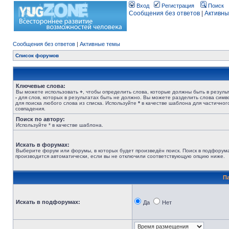
Вход
Регистрация
Поиск
Сообщения без ответов
|
Активны
Сообщения без ответов
|
Активные темы
Список форумов
Ключевые слова:
Вы можете использовать
+
, чтобы определить слова, которые должны быть в результ
-
для слов, которых в результатах быть не должно. Вы можете разделить слова сим
для поиска любого слова из списка. Используйте
*
в качестве шаблона для частичног
совпадения.
Поиск по автору:
Используйте * в качестве шаблона.
Искать в форумах:
Выберите форум или форумы, в которых будет произведён поиск. Поиск в подфорум
производится автоматически, если вы не отключили соответствующую опцию ниже.
П
Искать в подфорумах:
Да
Нет