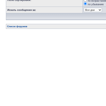
Поле сортировки:
по возрастани
по убыванию
Искать сообщения за:
Список форумов