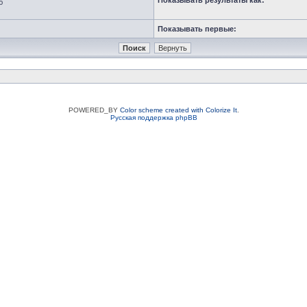
Показывать результаты как:
ю
Показывать первые:
POWERED_BY
Color scheme created with Colorize It
.
Русская поддержка phpBB