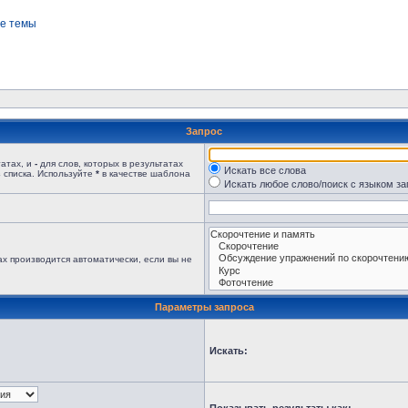
е темы
Запрос
татах, и
-
для слов, которых в результатах
Искать все слова
 списка. Используйте
*
в качестве шаблона
Искать любое слово/поиск с языком з
х производится автоматически, если вы не
Параметры запроса
Искать: