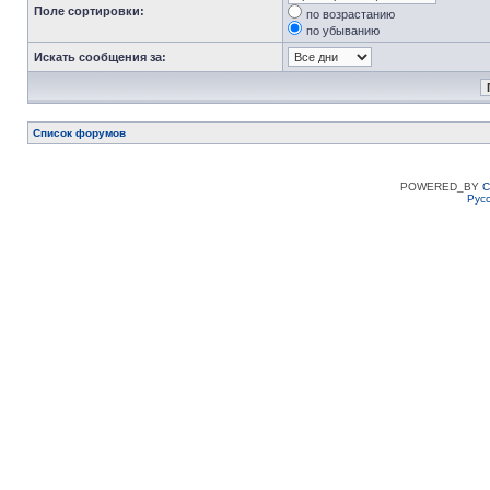
Поле сортировки:
по возрастанию
по убыванию
Искать сообщения за:
Список форумов
POWERED_BY
C
Рус