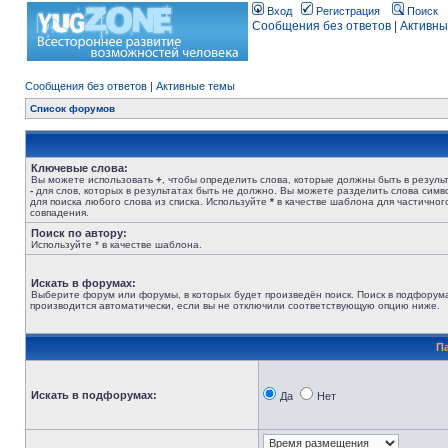
Вход
Регистрация
Поиск
Сообщения без ответов
|
Активны
Сообщения без ответов
|
Активные темы
Список форумов
Ключевые слова:
Вы можете использовать
+
, чтобы определить слова, которые должны быть в результ
-
для слов, которых в результатах быть не должно. Вы можете разделить слова сим
для поиска любого слова из списка. Используйте
*
в качестве шаблона для частичног
совпадения.
Поиск по автору:
Используйте * в качестве шаблона.
Искать в форумах:
Выберите форум или форумы, в которых будет произведён поиск. Поиск в подфорум
производится автоматически, если вы не отключили соответствующую опцию ниже.
П
Искать в подфорумах:
Да
Нет