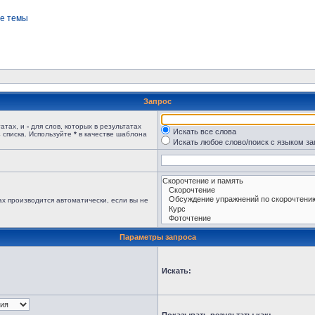
е темы
Запрос
татах, и
-
для слов, которых в результатах
Искать все слова
 списка. Используйте
*
в качестве шаблона
Искать любое слово/поиск с языком з
х производится автоматически, если вы не
Параметры запроса
Искать: