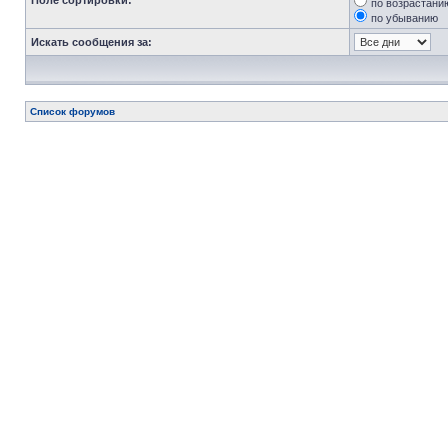
Поле сортировки:
по возрастани
по убыванию
Искать сообщения за:
Список форумов