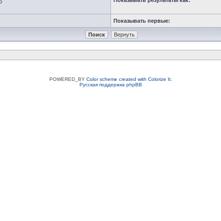
Показывать результаты как:
ю
Показывать первые:
POWERED_BY
Color scheme created with Colorize It
.
Русская поддержка phpBB