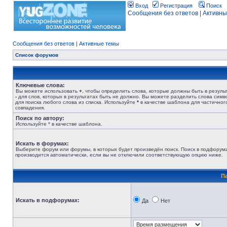
Вход
Регистрация
Поиск
Сообщения без ответов
|
Активны
Сообщения без ответов
|
Активные темы
Список форумов
Ключевые слова:
Вы можете использовать
+
, чтобы определить слова, которые должны быть в результ
-
для слов, которых в результатах быть не должно. Вы можете разделить слова сим
для поиска любого слова из списка. Используйте
*
в качестве шаблона для частичног
совпадения.
Поиск по автору:
Используйте * в качестве шаблона.
Искать в форумах:
Выберите форум или форумы, в которых будет произведён поиск. Поиск в подфорум
производится автоматически, если вы не отключили соответствующую опцию ниже.
П
Искать в подфорумах:
Да
Нет