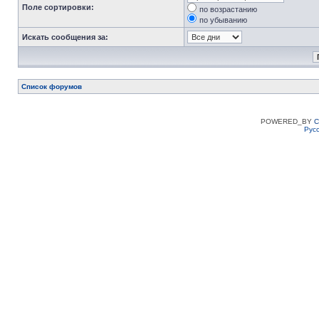
Поле сортировки:
по возрастанию
по убыванию
Искать сообщения за:
Список форумов
POWERED_BY
C
Рус