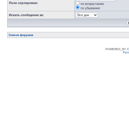
Поле сортировки:
по возрастанию
по убыванию
Искать сообщения за:
Список форумов
POWERED_BY
C
Рус