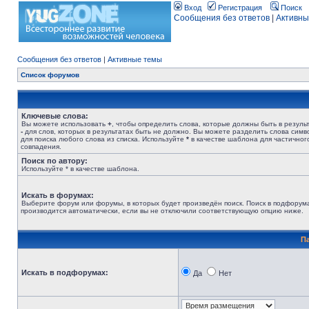
Вход
Регистрация
Поиск
Сообщения без ответов
|
Активны
Сообщения без ответов
|
Активные темы
Список форумов
Ключевые слова:
Вы можете использовать
+
, чтобы определить слова, которые должны быть в результ
-
для слов, которых в результатах быть не должно. Вы можете разделить слова сим
для поиска любого слова из списка. Используйте
*
в качестве шаблона для частичног
совпадения.
Поиск по автору:
Используйте * в качестве шаблона.
Искать в форумах:
Выберите форум или форумы, в которых будет произведён поиск. Поиск в подфорум
производится автоматически, если вы не отключили соответствующую опцию ниже.
П
Искать в подфорумах:
Да
Нет