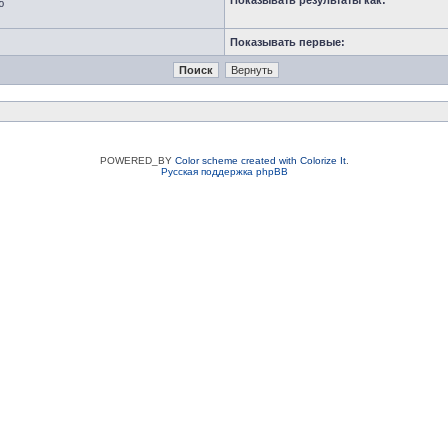
Показывать результаты как:
ю
Показывать первые:
POWERED_BY
Color scheme created with Colorize It
.
Русская поддержка phpBB