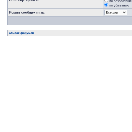
Поле сортировки:
по возрастани
по убыванию
Искать сообщения за:
Список форумов