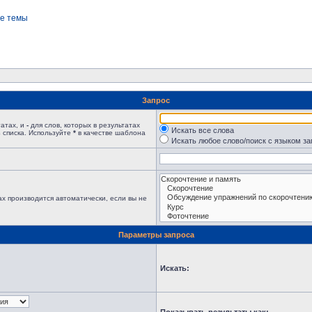
е темы
Запрос
татах, и
-
для слов, которых в результатах
Искать все слова
 списка. Используйте
*
в качестве шаблона
Искать любое слово/поиск с языком з
х производится автоматически, если вы не
Параметры запроса
Искать: