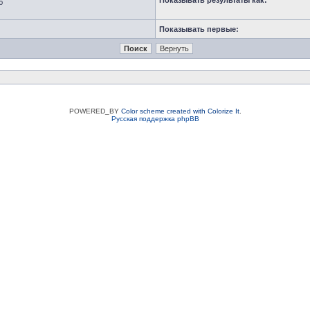
Показывать результаты как:
ю
Показывать первые:
POWERED_BY
Color scheme created with Colorize It
.
Русская поддержка phpBB