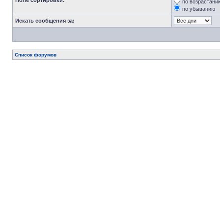
Поле сортировки:
по возрастани
по убыванию
Искать сообщения за:
Список форумов