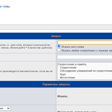
е темы
Запрос
татах, и
-
для слов, которых в результатах
Искать все слова
 списка. Используйте
*
в качестве шаблона
Искать любое слово/поиск с языком з
х производится автоматически, если вы не
Параметры запроса
Искать: