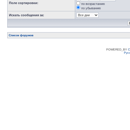
Поле сортировки:
по возрастанию
по убыванию
Искать сообщения за:
Список форумов
POWERED_BY
C
Рус