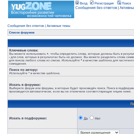
Вход
Регистрация
Поиск
Сообщения без ответов
|
Активны
Сообщения без ответов
|
Активные темы
Список форумов
Ключевые слова:
Вы можете использовать
+
, чтобы определить слова, которые должны быть в результ
-
для слов, которых в результатах быть не должно. Вы можете разделить слова сим
для поиска любого слова из списка. Используйте
*
в качестве шаблона для частичног
совпадения.
Поиск по автору:
Используйте * в качестве шаблона.
Искать в форумах:
Выберите форум или форумы, в которых будет произведён поиск. Поиск в подфорум
производится автоматически, если вы не отключили соответствующую опцию ниже.
П
Искать в подфорумах:
Да
Нет