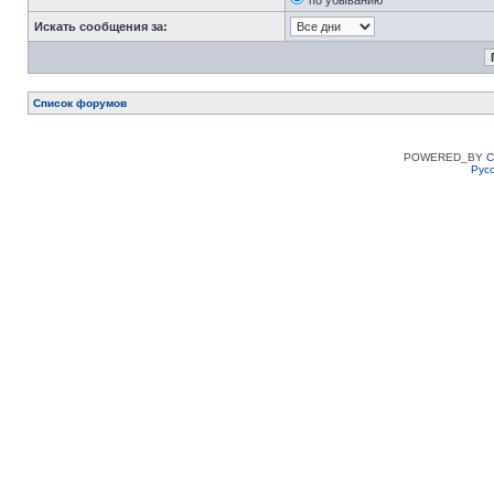
по убыванию
Искать сообщения за:
Список форумов
POWERED_BY
C
Рус