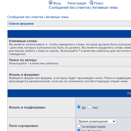
Вход
Регистрация
Поиск
Сообщения без ответов
|
Активные темы
Сообщения без ответов
|
Активные темы
Список форумов
Ключевые слова:
Вы можете использовать
+
, чтобы определить слова, которые должны быть в результ
-
для слов, которых в результатах быть не должно. Вы можете разделить слова сим
для поиска любого слова из списка. Используйте
*
в качестве шаблона для частичног
совпадения.
Поиск по автору:
Используйте * в качестве шаблона.
Искать в форумах:
Выберите форум или форумы, в которых будет произведён поиск. Поиск в подфорум
производится автоматически, если вы не отключили соответствующую опцию ниже.
П
Искать в подфорумах:
Да
Нет
Поле сортировки:
по возрастанию