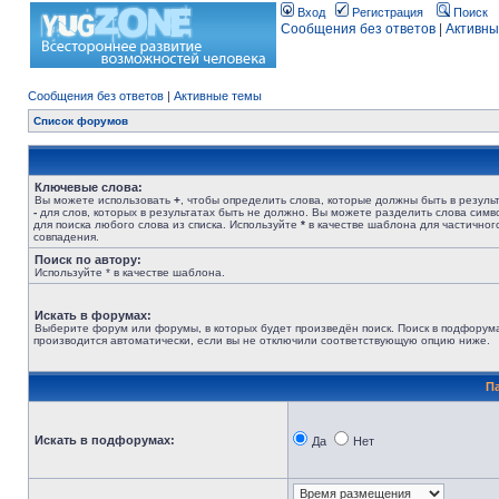
Вход
Регистрация
Поиск
Сообщения без ответов
|
Активны
Сообщения без ответов
|
Активные темы
Список форумов
Ключевые слова:
Вы можете использовать
+
, чтобы определить слова, которые должны быть в результ
-
для слов, которых в результатах быть не должно. Вы можете разделить слова сим
для поиска любого слова из списка. Используйте
*
в качестве шаблона для частичног
совпадения.
Поиск по автору:
Используйте * в качестве шаблона.
Искать в форумах:
Выберите форум или форумы, в которых будет произведён поиск. Поиск в подфорум
производится автоматически, если вы не отключили соответствующую опцию ниже.
П
Искать в подфорумах:
Да
Нет