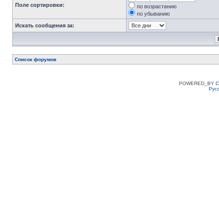
Поле сортировки:
по возрастанию
по убыванию
Искать сообщения за:
Список форумов
POWERED_BY
C
Рус