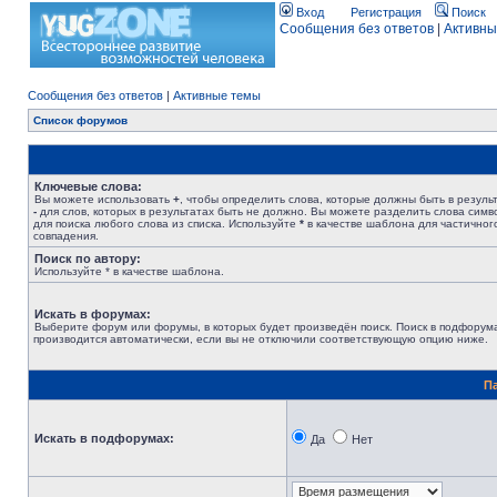
Вход
Регистрация
Поиск
Сообщения без ответов
|
Активны
Сообщения без ответов
|
Активные темы
Список форумов
Ключевые слова:
Вы можете использовать
+
, чтобы определить слова, которые должны быть в результ
-
для слов, которых в результатах быть не должно. Вы можете разделить слова сим
для поиска любого слова из списка. Используйте
*
в качестве шаблона для частичног
совпадения.
Поиск по автору:
Используйте * в качестве шаблона.
Искать в форумах:
Выберите форум или форумы, в которых будет произведён поиск. Поиск в подфорум
производится автоматически, если вы не отключили соответствующую опцию ниже.
П
Искать в подфорумах:
Да
Нет