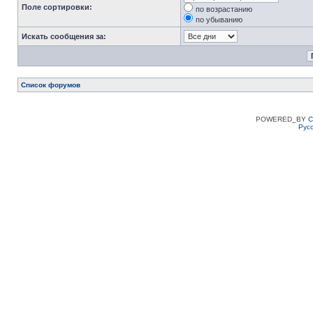
Поле сортировки:
по возрастанию
по убыванию
Искать сообщения за:
Список форумов
POWERED_BY
C
Рус