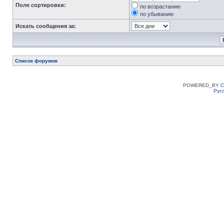
Поле сортировки:
по возрастанию
по убыванию
Искать сообщения за:
Список форумов
POWERED_BY
C
Рус