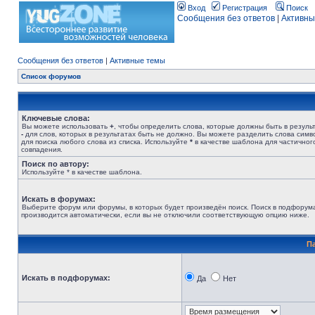
Вход
Регистрация
Поиск
Сообщения без ответов
|
Активны
Сообщения без ответов
|
Активные темы
Список форумов
Ключевые слова:
Вы можете использовать
+
, чтобы определить слова, которые должны быть в результ
-
для слов, которых в результатах быть не должно. Вы можете разделить слова сим
для поиска любого слова из списка. Используйте
*
в качестве шаблона для частичног
совпадения.
Поиск по автору:
Используйте * в качестве шаблона.
Искать в форумах:
Выберите форум или форумы, в которых будет произведён поиск. Поиск в подфорум
производится автоматически, если вы не отключили соответствующую опцию ниже.
П
Искать в подфорумах:
Да
Нет