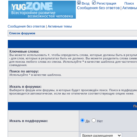
Вход
Регистрация
Поиск
Сообщения без ответов
|
Активны
Сообщения без ответов
|
Активные темы
Список форумов
Ключевые слова:
Вы можете использовать
+
, чтобы определить слова, которые должны быть в результ
-
для слов, которых в результатах быть не должно. Вы можете разделить слова сим
для поиска любого слова из списка. Используйте
*
в качестве шаблона для частичног
совпадения.
Поиск по автору:
Используйте * в качестве шаблона.
Искать в форумах:
Выберите форум или форумы, в которых будет произведён поиск. Поиск в подфорум
производится автоматически, если вы не отключили соответствующую опцию ниже.
П
Искать в подфорумах:
Да
Нет