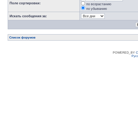
Поле сортировки:
по возрастанию
по убыванию
Искать сообщения за:
Список форумов
POWERED_BY
C
Рус