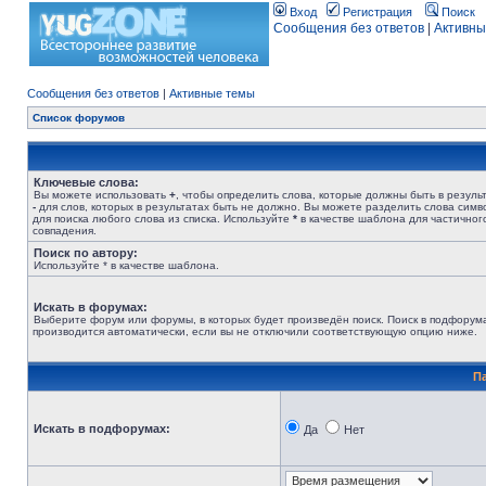
Вход
Регистрация
Поиск
Сообщения без ответов
|
Активны
Сообщения без ответов
|
Активные темы
Список форумов
Ключевые слова:
Вы можете использовать
+
, чтобы определить слова, которые должны быть в результ
-
для слов, которых в результатах быть не должно. Вы можете разделить слова сим
для поиска любого слова из списка. Используйте
*
в качестве шаблона для частичног
совпадения.
Поиск по автору:
Используйте * в качестве шаблона.
Искать в форумах:
Выберите форум или форумы, в которых будет произведён поиск. Поиск в подфорум
производится автоматически, если вы не отключили соответствующую опцию ниже.
П
Искать в подфорумах:
Да
Нет