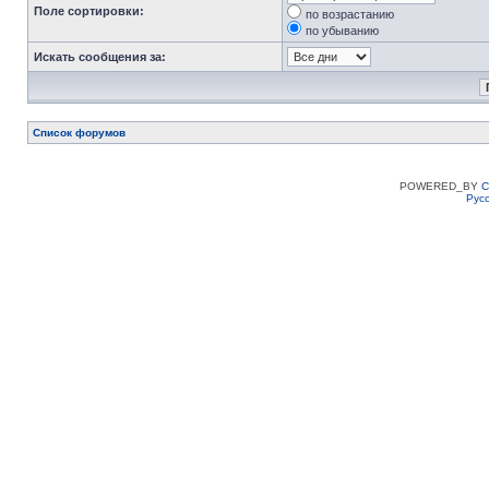
Поле сортировки:
по возрастанию
по убыванию
Искать сообщения за:
Список форумов
POWERED_BY
C
Рус