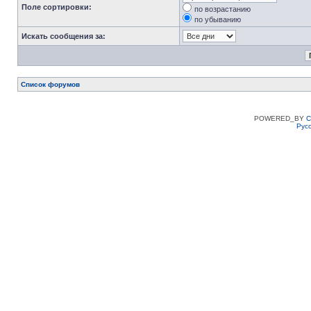
Поле сортировки:
по возрастанию
по убыванию
Искать сообщения за:
Список форумов
POWERED_BY
C
Рус