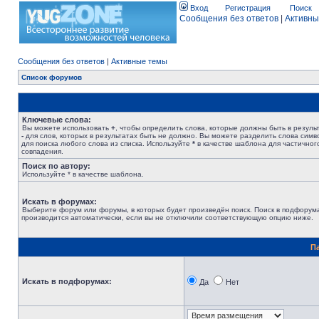
Вход
Регистрация
Поиск
Сообщения без ответов
|
Активны
Сообщения без ответов
|
Активные темы
Список форумов
Ключевые слова:
Вы можете использовать
+
, чтобы определить слова, которые должны быть в результ
-
для слов, которых в результатах быть не должно. Вы можете разделить слова сим
для поиска любого слова из списка. Используйте
*
в качестве шаблона для частичног
совпадения.
Поиск по автору:
Используйте * в качестве шаблона.
Искать в форумах:
Выберите форум или форумы, в которых будет произведён поиск. Поиск в подфорум
производится автоматически, если вы не отключили соответствующую опцию ниже.
П
Искать в подфорумах:
Да
Нет