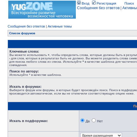
Вход
Регистрация
Поиск
Сообщения без ответов
|
Активны
Сообщения без ответов
|
Активные темы
Список форумов
Ключевые слова:
Вы можете использовать
+
, чтобы определить слова, которые должны быть в результ
-
для слов, которых в результатах быть не должно. Вы можете разделить слова сим
для поиска любого слова из списка. Используйте
*
в качестве шаблона для частичног
совпадения.
Поиск по автору:
Используйте * в качестве шаблона.
Искать в форумах:
Выберите форум или форумы, в которых будет произведён поиск. Поиск в подфорум
производится автоматически, если вы не отключили соответствующую опцию ниже.
П
Искать в подфорумах:
Да
Нет