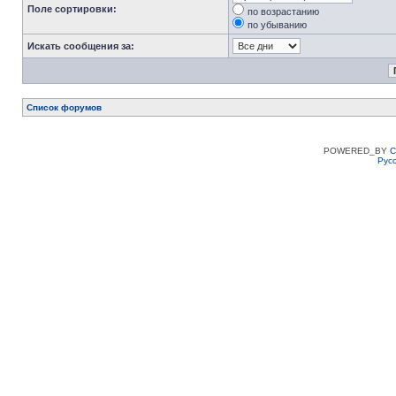
Поле сортировки:
по возрастанию
по убыванию
Искать сообщения за:
Список форумов
POWERED_BY
C
Рус