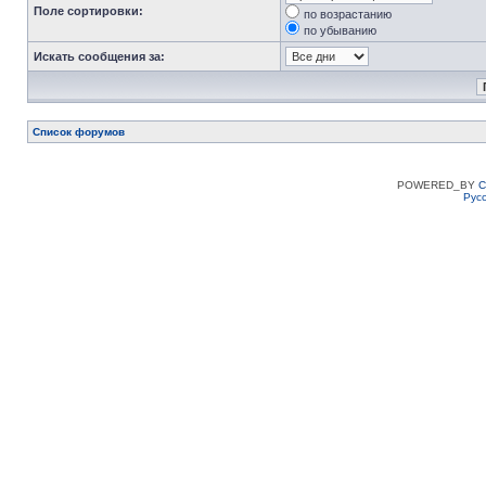
Поле сортировки:
по возрастанию
по убыванию
Искать сообщения за:
Список форумов
POWERED_BY
C
Рус