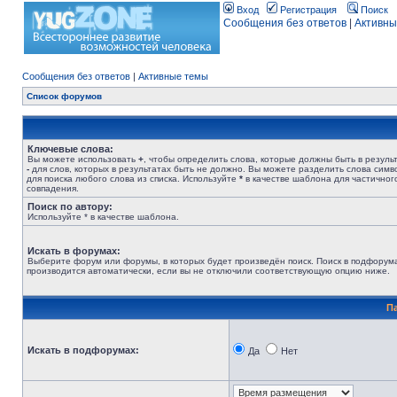
Вход
Регистрация
Поиск
Сообщения без ответов
|
Активны
Сообщения без ответов
|
Активные темы
Список форумов
Ключевые слова:
Вы можете использовать
+
, чтобы определить слова, которые должны быть в результ
-
для слов, которых в результатах быть не должно. Вы можете разделить слова сим
для поиска любого слова из списка. Используйте
*
в качестве шаблона для частичног
совпадения.
Поиск по автору:
Используйте * в качестве шаблона.
Искать в форумах:
Выберите форум или форумы, в которых будет произведён поиск. Поиск в подфорум
производится автоматически, если вы не отключили соответствующую опцию ниже.
П
Искать в подфорумах:
Да
Нет